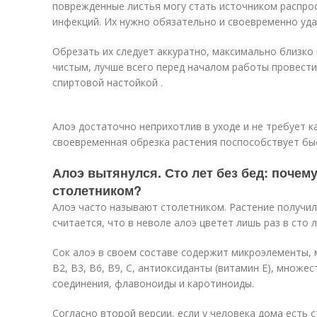
поврежденные листья могу стать источником распро
инфекций. Их нужно обязательно и своевременно уда
Обрезать их следует аккуратно, максимально близко
чистым, лучше всего перед началом работы провест
спиртовой настойкой .
Алоэ достаточно неприхотлив в уходе и не требует к
своевременная обрезка растения поспособствует бы
Алоэ вытянулся. Сто лет без бед: почем
столетником?
Алоэ часто называют столетником. Растение получил
считается, что в неволе алоэ цветет лишь раз в сто л
Сок алоэ в своем составе содержит микроэлементы, м
В2, В3, В6, B9, С, антиоксиданты (витамин Е), множе
соединения, флавоноиды и каротиноиды.
Согласно второй версии, если у человека дома есть с