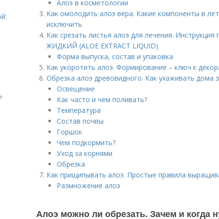
Алоэ в косметологии
Как омолодить алоэ вера. Какие компоненты в лет
й:
исключить
Как срезать листья алоэ для лечения. Инструкци
ЖИДКИЙ (ALOE EXTRACT LIQUID)
Форма выпуска, состав и упаковка
Как укоротить алоэ. Формирование – ключ к деко
Обрезка алоэ древовидного. Как ухаживать дома 
Освещение
ь
Как часто и чем поливать?
Температура
Состав почвы
Горшок
Чем подкормить?
Уход за корнями
Обрезка
Как прищипывать алоэ. Простые правила выращив
Размножение алоэ
Алоэ можно ли обрезать. Зачем и когда 