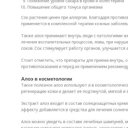
Понижение уровня сахара в крови и холестерина
Повышение общего тонуса организма
Сок растения ценен при аллергии. Благодаря против
применяется в комплексной терапии кожных заболев
Также алоэ принимают внутрь люди с патологиями ж
лечения воспалительных процессов, язвы, при наруш
соков. Сок стимулирует работу органов, улучшается 
Стоит отметить, что препараты для приема внутрь, 
противопоказания и перед их применением рекоменду
Алоэ в косметологии
Такое полезное алоэ используют и в косметологическ
регенерацию кожи и делает ее подтянутой, мягкой и 
Экстракт алоэ входит в состав солнцезащитных кре
эффекту добавляется в средства для лечения солнеч
Алоэ можно увидеть в составе лечебных шампуней, м
растения устраняет излишнюю сухость кожи головы 