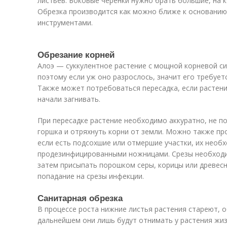
листьев. Боковые черенки нужно брать большие, на к
Обрезка производится как можно ближе к основанию
инструментами.
Обрезание корней
Алоэ — суккулентное растение с мощной корневой си
поэтому если уж оно разрослось, значит его требует
Также может потребоваться пересадка, если растен
начали загнивать.
При пересадке растение необходимо аккуратно, не по
горшка и отряхнуть корни от земли. Можно также про
если есть подсохшие или отмершие участки, их необ
продезинфицированными ножницами. Срезы необходи
затем присыпать порошком серы, корицы или древесн
попадание на срезы инфекции.
Санитарная обрезка
В процессе роста нижние листья растения стареют, 
дальнейшем они лишь будут отнимать у растения жиз