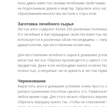
Алоэ давно известно своими лечебными свойствами,
на подоконниках домов и квартир. Здоровое алоэ ча
образованием множества листьев и отростков.
Заготовка лечебного сырья
Листья алоэ содержат более 250 различных полезных 
Его лечебные и бактерицидные свойства известны лю
используется в различных областях медицины — нап
дерматологии, при изготовлении косметики.
Для изготовления лечебного сырья в домашних усло
мясистые листья. Обрезка производится у самого с
предметом. Даже если необходимо малое количество
полностью, а ненужные части хранить в чистом герм
Черенкование
Вырастить алоэ в домашних условиях очень просто, 
распространенным способом сделать это. Размножат
любое время года. Для этого можно обрезать верхню
Обрезать верхушку нужно так, чтобы на отрезанной ч