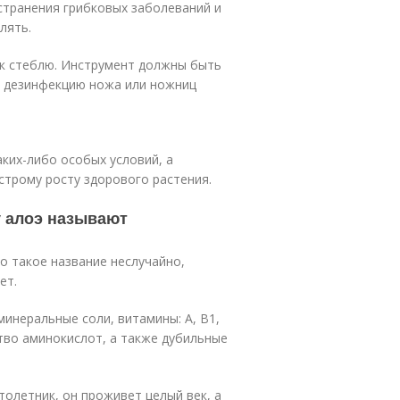
странения грибковых заболеваний и
лять.
 к стеблю. Инструмент должны быть
и дезинфекцию ножа или ножниц
аких-либо особых условий, а
строму росту здорового растения.
у алоэ называют
о такое название неслучайно,
ет.
инеральные соли, витамины: А, В1,
ство аминокислот, а также дубильные
толетник, он проживет целый век, а