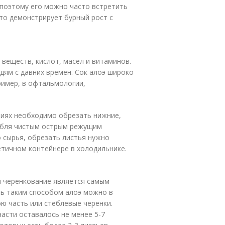
 поэтому его можно часто встретить
сто демонстрирует бурный рост с
веществ, кислот, масел и витаминов.
дям с давних времен. Сок алоэ широко
ример, в офтальмологии,
виях необходимо обрезать нижние,
тебля чистым острым режущим
 сырья, обрезать листья нужно
етичном контейнере в холодильнике.
и черенкование является самым
ь таким способом алоэ можно в
ю часть или стеблевые черенки.
асти оставалось не менее 5-7