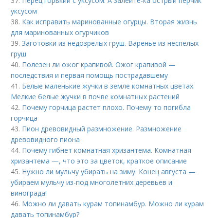
37.
Перец горький с уксусом. А залейте-ка острый перчик
уксусом
38.
Как исправить маринованные огурцы. Вторая жизнь
для маринованных огурчиков
39.
Заготовки из недозрелых груш. Варенье из неспелых
груш
40.
Полезен ли ожог крапивой. Ожог крапивой —
последствия и первая помощь пострадавшему
41.
Белые маленькие жучки в земле комнатных цветах.
Мелкие белые жучки в почве комнатных растений
42.
Почему горчица растет плохо. Почему то погибла
горчица
43.
Пион древовидный размножение. Размножение
древовидного пиона
44.
Почему гибнет комнатная хризантема. Комнатная
хризантема —, что это за цветок, краткое описание
45.
Нужно ли мульчу убирать на зиму. Конец августа —
убираем мульчу из-под многолетних деревьев и
винограда!
46.
Можно ли давать курам топинамбур. Можно ли курам
давать топинамбур?