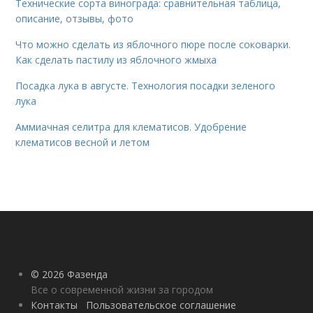
Технические сорта винограда: сравнительная таблица,
описание, отзывы, фото
Что можно сделать из яблочного пюре после соковарки.
Как сделать пастилу из яблочного жмыха
Посадка лука в августе. Технология посадки зеленого
лука
Аммиачная селитра для клематисов. Удобрение
клематисов весной и летом
© 2026 Фазенда
Все о современной жизни за городом
Контакты
Пользовательское соглашение