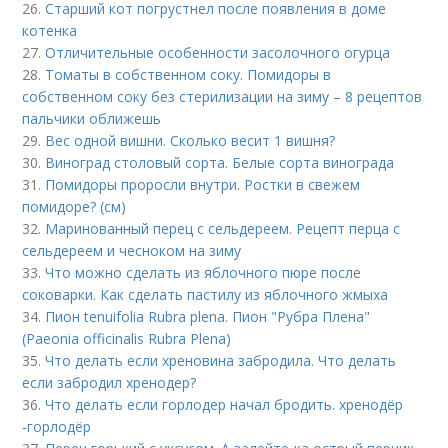
26.
Старший кот погрустнел после появления в доме
котенка
27.
Отличительные особенности засолочного огурца
28.
Томаты в собственном соку. Помидоры в
собственном соку без стерилизации на зиму – 8 рецептов
пальчики оближешь
29.
Вес одной вишни. Сколько весит 1 вишня?
30.
Виноград столовый сорта. Белые сорта винограда
31.
Помидоры проросли внутри. Ростки в свежем
помидоре? (см)
32.
Маринованный перец с сельдереем. Рецепт перца с
сельдереем и чесноком на зиму
33.
Что можно сделать из яблочного пюре после
соковарки. Как сделать пастилу из яблочного жмыха
34.
Пион tenuifolia Rubra plena. Пион "Рубра Плена"
(Paeonia officinalis Rubra Plena)
35.
Что делать если хреновина забродила. Что делать
если забродил хренодер?
36.
Что делать если горлодер начал бродить. хренодёр
-горлодёр