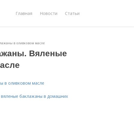
Главная
Новости
Статьи
лажаны в оливковом масле
ажаны. Вяленые
масле
ы в оливковом масле
ь вяленые баклажаны в домашних