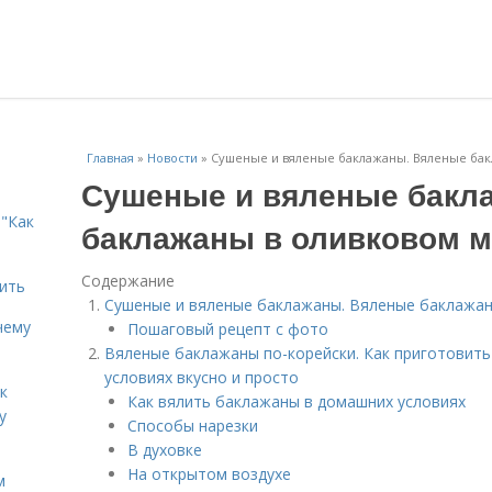
Главная
»
Новости
»
Сушеные и вяленые баклажаны. Вяленые бак
Сушеные и вяленые бакл
"Как
баклажаны в оливковом 
Содержание
дить
Сушеные и вяленые баклажаны. Вяленые баклажан
чему
Пошаговый рецепт с фото
Вяленые баклажаны по-корейски. Как приготовит
условиях вкусно и просто
к
Как вялить баклажаны в домашних условиях
у
Способы нарезки
В духовке
На открытом воздухе
м