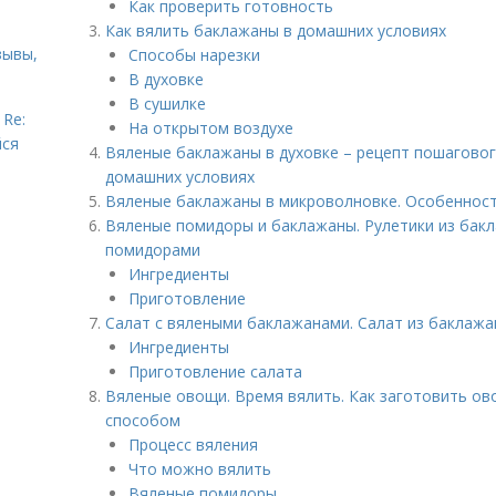
Как проверить готовность
Как вялить баклажаны в домашних условиях
зывы,
Способы нарезки
В духовке
В сушилке
 Re:
На открытом воздухе
йся
Вяленые баклажаны в духовке – рецепт пошаговог
домашних условиях
Вяленые баклажаны в микроволновке. Особеннос
Вяленые помидоры и баклажаны. Рулетики из бак
помидорами
Ингредиенты
Приготовление
Салат с вялеными баклажанами. Салат из баклажа
Ингредиенты
Приготовление салата
Вяленые овощи. Время вялить. Как заготовить о
способом
Процесс вяления
Что можно вялить
Вяленые помидоры