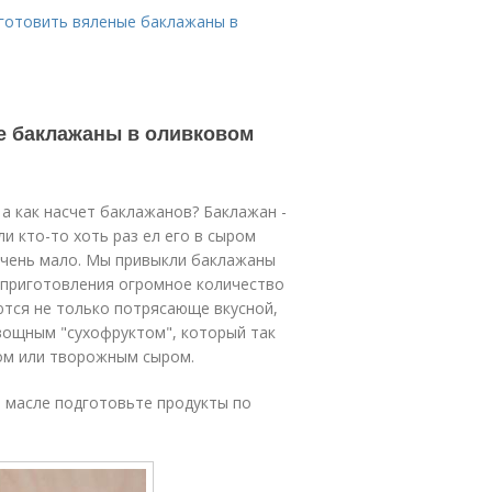
иготовить вяленые баклажаны в
е баклажаны в оливковом
а как насчет баклажанов? Баклажан -
и кто-то хоть раз ел его в сыром
очень мало. Мы привыкли баклажаны
е приготовления огромное количество
ются не только потрясающе вкусной,
вощным "сухофруктом", который так
сом или творожным сыром.
 масле подготовьте продукты по