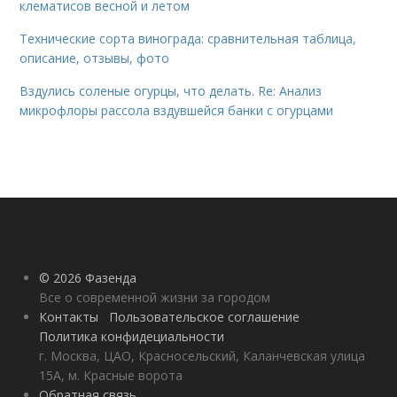
клематисов весной и летом
Технические сорта винограда: сравнительная таблица,
описание, отзывы, фото
Вздулись соленые огурцы, что делать. Re: Анализ
микрофлоры рассола вздувшейся банки с огурцами
© 2026 Фазенда
Все о современной жизни за городом
Контакты
Пользовательское соглашение
Политика конфидециальности
г. Москва, ЦАО, Красносельский, Каланчевская улица
15А, м. Красные ворота
Обратная связь