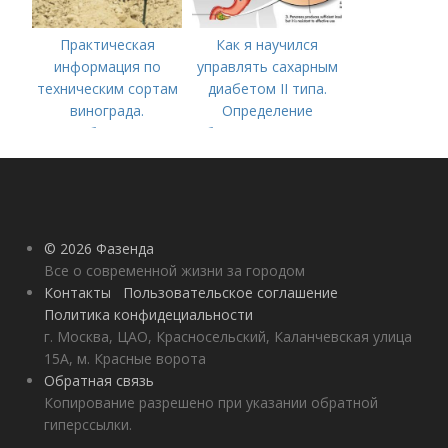
Практическая
Как я научился
информация по
управлять сахарным
техническим сортам
диабетом II типа.
винограда.
Определение
Особенности
болезни. Причины
технических сортов
заболевания
винограда
© 2026 Фазенда
Все о современной жизни за городом
Контакты
Пользовательское соглашение
Политика конфидециальности
г. Москва, ЦАО, Красносельский, Каланчевская улица
15А, м. Красные ворота
Обратная связь
Копирование разрешено при указании обратной
гиперссылки.