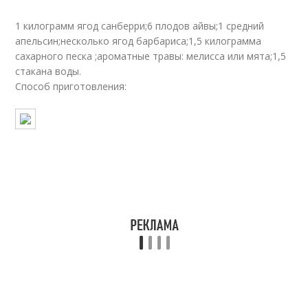
1 килограмм ягод санберри;6 плодов айвы;1 средний
апельсин;несколько ягод барбариса;1,5 килограмма
сахарного песка ;ароматные травы: мелисса или мята;1,5
стакана воды.
Способ приготовления: