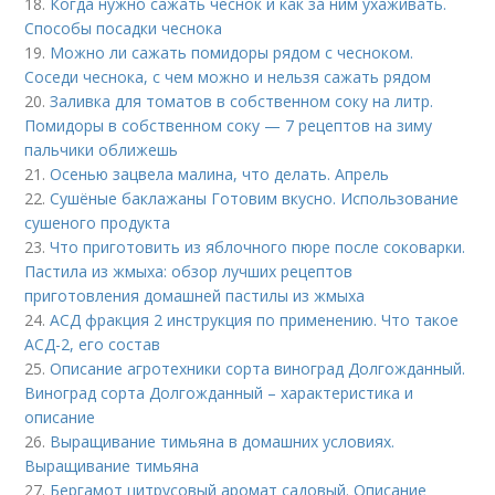
18.
Когда нужно сажать чеснок и как за ним ухаживать.
Способы посадки чеснока
19.
Можно ли сажать помидоры рядом с чесноком.
Соседи чеснока, с чем можно и нельзя сажать рядом
20.
Заливка для томатов в собственном соку на литр.
Помидоры в собственном соку — 7 рецептов на зиму
пальчики оближешь
21.
Осенью зацвела малина, что делать. Апрель
22.
Сушёные баклажаны Готовим вкусно. Использование
сушеного продукта
23.
Что приготовить из яблочного пюре после соковарки.
Пастила из жмыха: обзор лучших рецептов
приготовления домашней пастилы из жмыха
24.
АСД фракция 2 инструкция по применению. Что такое
АСД-2, его состав
25.
Описание агротехники сорта виноград Долгожданный.
Виноград сорта Долгожданный – характеристика и
описание
26.
Выращивание тимьяна в домашних условиях.
Выращивание тимьяна
27.
Бергамот цитрусовый аромат садовый. Описание