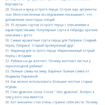
бергамота
28.
Польза и вред острого перца. Острая еда: аргументы
«за» Многочисленные исследования показывают, что
добавление некоторых специй
29.
35 лучших сортов острого перца с описаниями и
характеристиками. Популярные сорта и гибриды: краткие
описания с фото
30.
Самые ароматные сорта перца для Паприки. Сладкий
перец 'Паприка'. Старый проверенный друг
31.
Маринад для острого перца. Маринованный острый
перец с ягодами
32.
Рябина когда желтеет. Почему желтеют листья у
черноплодной рябины?
33.
Пьяные сливы на зиму. Варенье Пьяная слива от
Людмилы Паржиной.
34.
Как можно использовать большие желтые старые
огурцы.
35.
Глаз дракона сосна. Сосна " Око дракона". Вопрос к
тем у кого она имеется.
36.
Кот внезапно стал очень странно себя вести. Почему