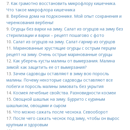
7.
Как грамотно восстановить микрофлору кишечника.
Что такое микрофлора кишечника
8.
Вербена дома на подоконнике. Мой опыт сохранения и
черенкования вербены!
9.
Огурцы без варки на зиму. Салат из огурцов на зиму без
стерилизации и варки – рецепт пошагово с фото
10.
Салат из огурцов на зиму. Салат-гарнир из огурцов
11.
Маринованные хрустящие огурцы с острым перцем
рецепт на зиму. Очень острые маринованные огурцы
12.
Как уберечь кусты малины от вымерзания. Малина
зимой: как защитить ее от вымерзания?
13.
Зачем садоводы оставляют в зиму всю поросль
малины. Почему некоторые садоводы оставляют все
побеги и поросль малины зимовать без укрытия
14.
Космея лечебные свойства. Разновидности космеи
15.
Овощной шашлык на зиму. Буррито с куриным
шашлыком, овощами и сыром
16.
Что можно сажать после чеснока. Севооборот
17.
После чего сажать чеснок под зиму, чтобы он вырос
крупным и здоровым