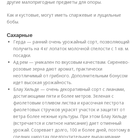
другие малопригодные предметы для опоры.
Как и кустовые, могут иметь спаржевые и лущильные
бобы.
Сахарные
Герда — ранний очень урожайный сорт, позволяющий
получить на 4 кг лопаток молочной спелости с 1 кв. м.
посадки.
Ад рем — уникален по вкусовым качествам. Сиренево-
розовые зерна дают аромат, практически
неотличимый от грибного. Дополнительным бонусом
идет высокая урожайность.
Блау Хильде — очень декоративный сорт с лианами,
достигающими пяти и более метров. Зеленая с
фиолетовым отливом листва и красочная пестрота
фиолетовых стручков украсят участок и защитят от
ветра более нежные культуры. При этом Блау Хильде
(встречается и слитное написание) дает отменный
урожай. Созревает долго, 100 и более дней, поэтому в
средних широтах предпочтительнее выращивание