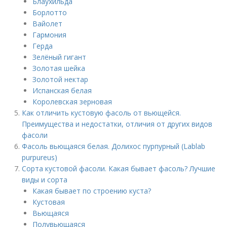
Блаухильда
Борлотто
Вайолет
Гармония
Герда
Зелёный гигант
Золотая шейка
Золотой нектар
Испанская белая
Королевская зерновая
Как отличить кустовую фасоль от вьющейся.
Преимущества и недостатки, отличия от других видов
фасоли
Фасоль вьющаяся белая. Долихос пурпурный (Lablab
purpureus)
Сорта кустовой фасоли. Какая бывает фасоль? Лучшие
виды и сорта
Какая бывает по строению куста?
Кустовая
Вьющаяся
Полувьющаяся