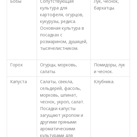
Бобы
Сопутствующая
Лук, чеснок,
культура для
бархатцы.
картофеля, огурцов,
кукурузы, редиса.
Основная культура в
посадках с
розмарином, душицей,
тысячелистником.
Горох
Огурцы, морковь,
Помидоры, лук
салаты.
и чеснок.
Капуста
Салаты, свекла,
Клубника.
сельдерей, фасоль,
морковь, шпинат,
чеснок, укроп, салат.
Посадки капусты
загущают укропом и
другими пряными
ароматическими
культурами для