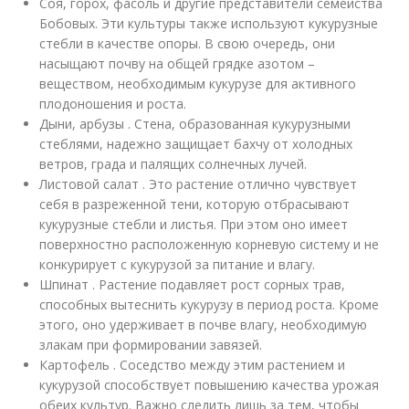
Соя, горох, фасоль и другие представители семейства
Бобовых. Эти культуры также используют кукурузные
стебли в качестве опоры. В свою очередь, они
насыщают почву на общей грядке азотом –
веществом, необходимым кукурузе для активного
плодоношения и роста.
Дыни, арбузы . Стена, образованная кукурузными
стеблями, надежно защищает бахчу от холодных
ветров, града и палящих солнечных лучей.
Листовой салат . Это растение отлично чувствует
себя в разреженной тени, которую отбрасывают
кукурузные стебли и листья. При этом оно имеет
поверхностно расположенную корневую систему и не
конкурирует с кукурузой за питание и влагу.
Шпинат . Растение подавляет рост сорных трав,
способных вытеснить кукурузу в период роста. Кроме
этого, оно удерживает в почве влагу, необходимую
злакам при формировании завязей.
Картофель . Соседство между этим растением и
кукурузой способствует повышению качества урожая
обеих культур. Важно следить лишь за тем, чтобы