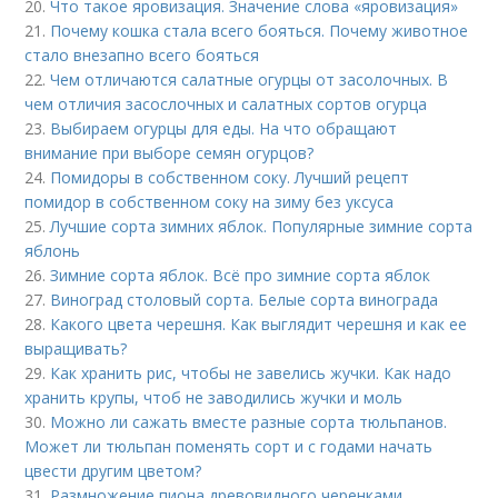
20.
Что такое яровизация. Значение слова «яровизация»
21.
Почему кошка стала всего бояться. Почему животное
стало внезапно всего бояться
22.
Чем отличаются салатные огурцы от засолочных. В
чем отличия засослочных и салатных сортов огурца
23.
Выбираем огурцы для еды. На что обращают
внимание при выборе семян огурцов?
24.
Помидоры в собственном соку. Лучший рецепт
помидор в собственном соку на зиму без уксуса
25.
Лучшие сорта зимних яблок. Популярные зимние сорта
яблонь
26.
Зимние сорта яблок. Всё про зимние сорта яблок
27.
Виноград столовый сорта. Белые сорта винограда
28.
Какого цвета черешня. Как выглядит черешня и как ее
выращивать?
29.
Как хранить рис, чтобы не завелись жучки. Как надо
хранить крупы, чтоб не заводились жучки и моль
30.
Можно ли сажать вместе разные сорта тюльпанов.
Может ли тюльпан поменять сорт и с годами начать
цвести другим цветом?
31.
Размножение пиона древовидного черенками.