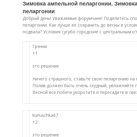
Зимовка ампельной пеларгонии. Зимовк
пеларгонии
Добрый день! Уважаемые форумчане! Поделитесь сп
пеларгонии. Как лучше ее сохранить до весны в усло
подвала? Условия сугубо городские с центральным о
Грэнни
+1
это решение
Ничего страшного, ставьте свою пеларгонию на 
Полив должен быть очень скудный, увлажняйте п
Весной все побеги укоротите и пересадите в св
kunuschka67
+2
это решение