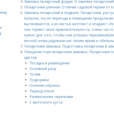
Зимовка пеларгоний форум. О зимовке пеларгоний
Пеларгония уличная. Отличие садовой герани от к
чему
Зимовка пеларгоний в подвале. Пеларгонии, растущ
балконе, после переезда в помещение продолжают
вытягиваются, а их листья желтеют и опадают. Из
к
они теряют свою привлекательность, очень часто
у
нужно для того, чтобы они успешно перезимовали 
весной снова радовали нас своим ярким и обильн
Пеларгония зимовка. Подготовка пеларгонии в зи
Плющелистная пеларгония зимовка. Пеларгония п
цветов
Посадка и размещение
Основной уход
Полив
Подкормки
Осенняя обрезка
Период покоя
Размножение черенками
С маточного куста