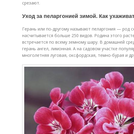
срезают.
Уход за пеларгонией зимой. Как ухажива
Герань или по-другому называют пеларгония — род с
насчитывается больше 250 видов. Родина этого рас
встречается по всему земному шару. В домашней сре
герань ангел, лимонная. А на садовом участке популя
многолетняя луговая, оксфордская, темно-бурая и др