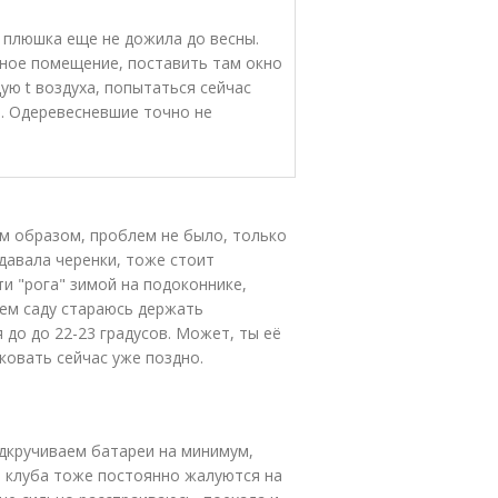
на плюшка еще не дожила до весны.
дное помещение, поставить там окно
ю t воздуха, попытаться сейчас
… Одеревесневшие точно не
им образом, проблем не было, только
давала черенки, тоже стоит
ти "рога" зимой на подоконнике,
нем саду стараюсь держать
 до до 22-23 градусов. Может, ты её
ковать сейчас уже поздно.
одкручиваем батареи на минимум,
о клуба тоже постоянно жалуются на