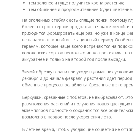
тем зеленее и гуще получится крона растения;
тем обильнее и продолжительнее будет цветение.
На оголенных стеблях есть спящие почки, поэтому гл
более что рост герани продолжается даже зимой, и 
приходится формировать еще раз, но уже в конце фев
не начался активный вегетационный период. Особен
гераням, которые чаще всего встречаются на подоко
королевских сортов несколько иная агротехника, по
аккуратнее и только на второй год после высадки.
Зимой обрезку герани при уходе в домашних условиях
декабря и до начала февраля у растения идет период
обменные процессы ослаблены. Срезанные в это врем
Верхушки, срезанные с побегов, не выбрасывают. Эт
размножения растений и получения новых цветущих г
экземпляров полностью сохраняются все родительски
возможно в первое после укоренения лето.
В летнее время, чтобы увядающие соцветия не оттяги