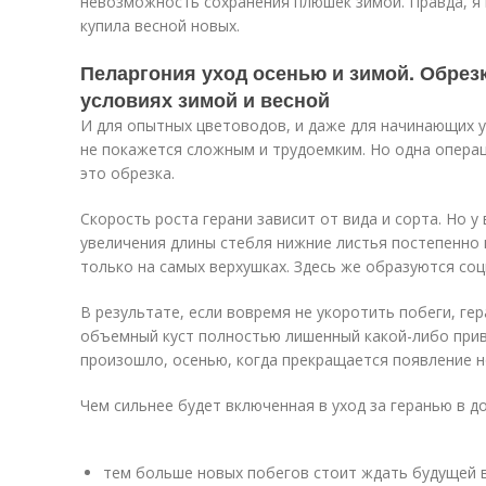
невозможность сохранения плюшек зимой. Правда, я 
купила весной новых.
Пеларгония уход осенью и зимой. Обрезк
условиях зимой и весной
И для опытных цветоводов, и даже для начинающих у
не покажется сложным и трудоемким. Но одна операц
это обрезка.
Скорость роста герани зависит от вида и сорта. Но у
увеличения длины стебля нижние листья постепенно 
только на самых верхушках. Здесь же образуются соц
В результате, если вовремя не укоротить побеги, г
объемный куст полностью лишенный какой-либо прив
произошло, осенью, когда прекращается появление н
Чем сильнее будет включенная в уход за геранью в д
тем больше новых побегов стоит ждать будущей в