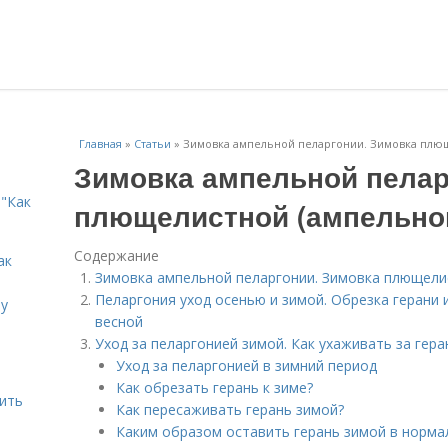
Главная
»
Статьи
»
Зимовка ампельной пеларгонии. Зимовка плю
Зимовка ампельной пелар
"Как
плющелистной (ампельной
Содержание
ак
Зимовка ампельной пеларгонии. Зимовка плющели
Пеларгония уход осенью и зимой. Обрезка герани 
ту
весной
Уход за пеларгонией зимой. Как ухаживать за гер
Уход за пеларгонией в зимний период
Как обрезать герань к зиме?
дить
Как пересаживать герань зимой?
Каким образом оставить герань зимой в норма