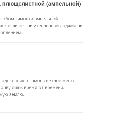
а плющелистной (ампельной)
особом зимовки ампельной
виях если нет ни утепленной лоджии ни
топлением.
подоконник в самое светлое место.
очву лишь время от времени.
ежую землю.