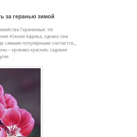
ть за геранью зимой
емейства Гераниевые. Их
тения Южная Африка, однако она
де самыми популярными считается,,,
рны – кроваво-красная, садовая
угие.