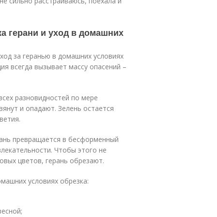
не сильно расстраиваюсь, поехала и
а герани и уход в домашних
ход за геранью в домашних условиях
ия всегда вызывает массу опасений –
 всех разновидностей по мере
вянут и опадают. Зелень остается
ветия.
ерань превращается в бесформенный
лекательности. Чтобы этого не
овых цветов, герань обрезают.
омашних условиях обрезка:
есной;