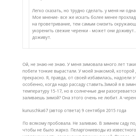
Легко сказать, но трудно сделать. у меня ни од
Мое мнение- все же искать более менее прохла
на проветривание, тем самым снизить окружающу
укоренить свежие черенки - может они доживут
доживут.
Ой, не знаю-не знаю. У меня зимовала много лет так
побеги тонкие вырастали. У моей знакомой, которой 
прекрасно. Я, правда, от своей избавилась, надоели э
особенно, когда надо рассаду ставить.Зимой я в зим
температуру 15-17, но в солнечные дни разогревается
заливаешь зимой? Она этого очень не любит. А черен
kunuschka67 (автор ответа) 9 сентября 2015 года
По всякому пробовала. Не заливаю. В зимнем саду п
чтобы не было жарко. Пеларгониеводы из известног