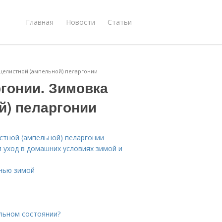
Главная
Новости
Статьи
щелистной (ампельной) пеларгонии
гонии. Зимовка
) пеларгонии
стной (ампельной) пеларгонии
и уход в домашних условиях зимой и
анью зимой
льном состоянии?