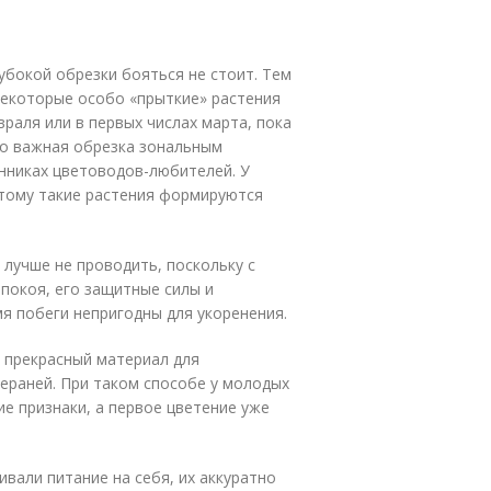
убокой обрезки бояться не стоит. Тем
некоторые особо «прыткие» растения
раля или в первых числах марта, пока
но важная обрезка зональным
нниках цветоводов-любителей. У
этому такие растения формируются
 лучше не проводить, поскольку с
 покоя, его защитные силы и
я побеги непригодны для укоренения.
о прекрасный материал для
ераней. При таком способе у молодых
е признаки, а первое цветение уже
вали питание на себя, их аккуратно