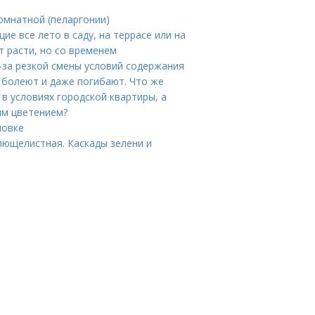
омнатной (пеларгонии)
ие все лето в саду, на террасе или на
 расти, но со временем
-за резкой смены условий содержания
 болеют и даже погибают. Что же
в условиях городской квартиры, а
ым цветением?
мовке
лющелистная. Каскады зелени и