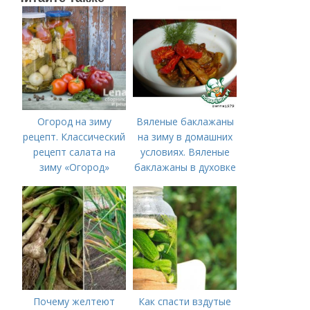
Огород на зиму
Вяленые баклажаны
рецепт. Классический
на зиму в домашних
рецепт салата на
условиях. Вяленые
зиму «Огород»
баклажаны в духовке
– рецепт пошагового
приготовления на
зиму с фото в
домашних условиях
Почему желтеют
Как спасти вздутые