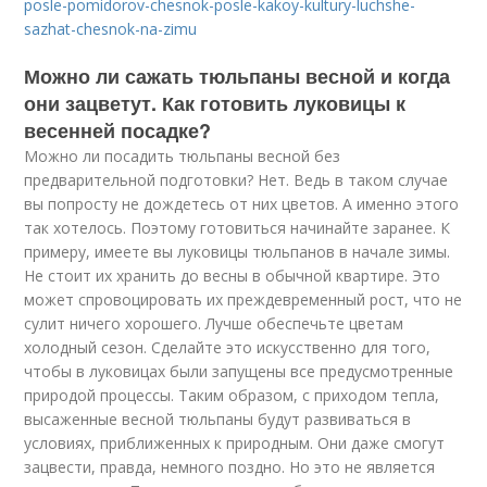
posle-pomidorov-chesnok-posle-kakoy-kultury-luchshe-
sazhat-chesnok-na-zimu
Можно ли сажать тюльпаны весной и когда
они зацветут. Как готовить луковицы к
весенней посадке?
Можно ли посадить тюльпаны весной без
предварительной подготовки? Нет. Ведь в таком случае
вы попросту не дождетесь от них цветов. А именно этого
так хотелось. Поэтому готовиться начинайте заранее. К
примеру, имеете вы луковицы тюльпанов в начале зимы.
Не стоит их хранить до весны в обычной квартире. Это
может спровоцировать их преждевременный рост, что не
сулит ничего хорошего. Лучше обеспечьте цветам
холодный сезон. Сделайте это искусственно для того,
чтобы в луковицах были запущены все предусмотренные
природой процессы. Таким образом, с приходом тепла,
высаженные весной тюльпаны будут развиваться в
условиях, приближенных к природным. Они даже смогут
зацвести, правда, немного поздно. Но это не является