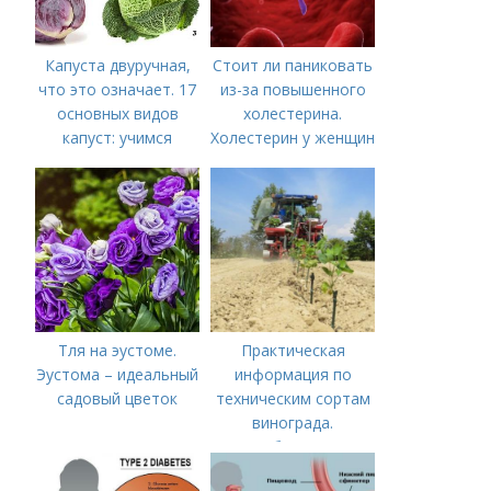
Капуста двуручная,
Стоит ли паниковать
что это означает. 17
из-за повышенного
основных видов
холестерина.
капуст: учимся
Холестерин у женщин
различать капусту
Тля на эустоме.
Практическая
Эустома – идеальный
информация по
садовый цветок
техническим сортам
винограда.
Особенности
технических сортов