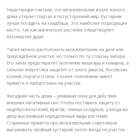
Наши предки считали, что можжевельник возле жилого
дома откроет портал в потусторонний мир. Кустарник
лучше посадить на кладбище. Это наиболее подходящее
место, так как магическое растение олицетворяет
бессмертие души.
Также можно расположить можжевельник на даче или
приусадебном участке, но только по ту сторону забора.
Его запах предотвратит скопление мошкары и комаров, а
сильная энергетика защитит от злого умысла, бесовских
козней, порчи и сглаза. Схожее толкование имеет
примета о папоротнике на участке.
Фасадная часть дома – уязвимая зона для действия
внешних негативных сил. Чтобы поставить защиту от
недоброжелателей, врагов, темных колдунов, у входа во
двор высаживали определенные виды растений.
Старинные приметы про можжевельник советовали
высаживать хвойный кустарник около входа на участок.