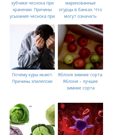
зубчики чеснока при
маринованные
хранении. Причины
огурцы в банках. Что
усыхания чеснока при
могут означать
хранении
помутневшие и
вздувшиеся банки?
Почему куры икают.
Яблоня зимние сорта.
Причины эпилепсии
Яблоня – лучшие
зимние сорта