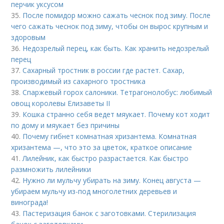
перчик уксусом
35.
После помидор можно сажать чеснок под зиму. После
чего сажать чеснок под зиму, чтобы он вырос крупным и
здоровым
36.
Недозрелый перец, как быть. Как хранить недозрелый
перец
37.
Сахарный тростник в россии где растет. Сахар,
производимый из сахарного тростника
38.
Спаржевый горох салоники. Тетрагонолобус: любимый
овощ королевы Елизаветы II
39.
Кошка странно себя ведет мяукает. Почему кот ходит
по дому и мяукает без причины
40.
Почему гибнет комнатная хризантема. Комнатная
хризантема —, что это за цветок, краткое описание
41.
Лилейник, как быстро разрастается. Как быстро
размножить лилейники
42.
Нужно ли мульчу убирать на зиму. Конец августа —
убираем мульчу из-под многолетних деревьев и
винограда!
43.
Пастеризация банок с заготовками. Стерилизация