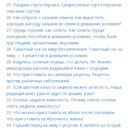
25.
Поздние сорта персика. Среднеспелые сорта персиков:
описание сортов
26.
Как собрать с сальвии семена. Как вырастить
хорошую рассаду сальвии из семян в домашних условиях?
27.
Груздь горький, как солить. Как солить грузди
холодным способом в домашних условиях, чтобы были
хрустящими, ароматными, вкусными.
28.
Томатный сок на зиму без кипячения. Томатный сок на
зиму — 5 рецептов в домашних условиях
29.
Вздулись соленые огурцы, что делать. Re: Анализ
микрофлоры рассола вздувшейся банки с огурцами
30.
Что приготовить из санберри рецепты. Рецепты
против различных заболеваний
31.
Если цветная капуста зацвела можно ли ее есть. Наша
редакция моет руки и сидит по домам, а вы?
32.
Осенью зацвела жимолость. Почему сейчас осенью
опять зацвела жимолость?
33.
Что можно приготовить из яблок после соковарки.
Что приготовить из яблочного жмыха
34.
Горький перец на зиму с уксусом. А залейте-ка острый