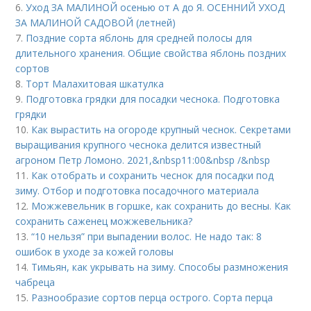
6.
Уход ЗА МАЛИНОЙ осенью от А до Я. ОСЕННИЙ УХОД
ЗА МАЛИНОЙ САДОВОЙ (летней)
7.
Поздние сорта яблонь для средней полосы для
длительного хранения. Общие свойства яблонь поздних
сортов
8.
Торт Малахитовая шкатулка
9.
Подготовка грядки для посадки чеснока. Подготовка
грядки
10.
Как вырастить на огороде крупный чеснок. Секретами
выращивания крупного чеснока делится известный
агроном Петр Ломоно. 2021,&nbsp11:00&nbsp /&nbsp
11.
Как отобрать и сохранить чеснок для посадки под
зиму. Отбор и подготовка посадочного материала
12.
Можжевельник в горшке, как сохранить до весны. Как
сохранить саженец можжевельника?
13.
“10 нельзя” при выпадении волос. Не надо так: 8
ошибок в уходе за кожей головы
14.
Тимьян, как укрывать на зиму. Способы размножения
чабреца
15.
Разнообразие сортов перца острого. Сорта перца