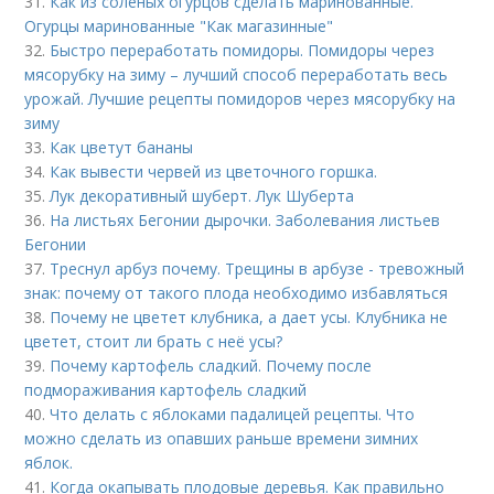
31.
Как из соленых огурцов сделать маринованные.
Огурцы маринованные "Как магазинные"
32.
Быстро переработать помидоры. Помидоры через
мясорубку на зиму – лучший способ переработать весь
урожай. Лучшие рецепты помидоров через мясорубку на
зиму
33.
Как цветут бананы
34.
Как вывести червей из цветочного горшка.
35.
Лук декоративный шуберт. Лук Шуберта
36.
На листьях Бегонии дырочки. Заболевания листьев
Бегонии
37.
Треснул арбуз почему. Трещины в арбузе - тревожный
знак: почему от такого плода необходимо избавляться
38.
Почему не цветет клубника, а дает усы. Клубника не
цветет, стоит ли брать с неё усы?
39.
Почему картофель сладкий. Почему после
подмораживания картофель сладкий
40.
Что делать с яблоками падалицей рецепты. Что
можно сделать из опавших раньше времени зимних
яблок.
41.
Когда окапывать плодовые деревья. Как правильно