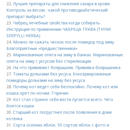
22.
Лучшие препараты для снижения сахара в крови.
Контроль за весом - какой противодиабетический
препарат выбрать?
23.
Чабрец лечебные свойства когда собирать.
Инструкция по применению ЧАБРЕЦА ТРАВА (THYMI
SERPYLLI HERBA)
24.
Можно ли сажать чеснок после помидор под зиму.
Благоприятные «предшественники»
25.
Маринованные опята на зиму в банках. Маринованные
опята на зиму с уксусом без стерилизации
26.
На что прививают боярышник. Прививка боярышника
27.
Томаты дольками без уксуса. Консервированные
помидоры дольками на зиму без уксуса
28.
Почему кот ведет себя беспокойно. Почему кот или
кошка орет по ночам: 7 причин
29.
Кот стал странно себя вести пугается всего. Чего
боятся кошки
30.
Старший кот погрустнел после появления в доме
котенка
31.
Сорта осенних яблок. 50 сортов яблок с фото и