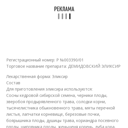
Регистрационный номер: Р №003390/01
Торговое название препарата: ДЕМИДОВСКИЙ ЭЛИКСИР
Лекарственная форма: Эликсир
Состав
Для приготовления эликсира используются:
Сосны кедровой сибирской семена, черники плоды,
зверобоя продырявленного трава, солодки корни,
тысячелистника обыкновенного трава, мяты перечной
листья, лапчатки корневище, березовые почки,
боярышника плоды, душицы трава, кориандра посевного
плоды, шиповника плоды, женьшеня корень, дуба кора,