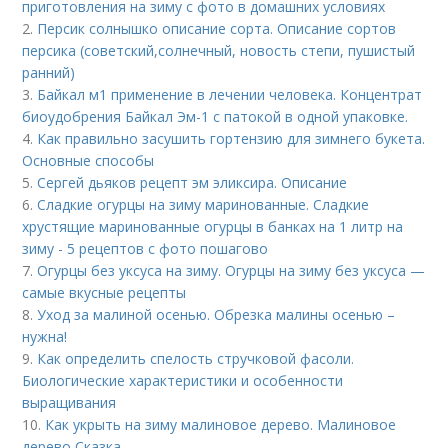
приготовления на зиму с фото в домашних условиях
2.
Персик солнышко описание сорта. Описание сортов
персика (советский,солнечный, новость степи, пушистый
ранний)
3.
Байкал м1 применение в лечении человека. Концентрат
биоудобрения Байкал Эм-1 с патокой в одной упаковке.
4.
Как правильно засушить гортензию для зимнего букета.
Основные способы
5.
Сергей дьяков рецепт эм эликсира. Описание
6.
Сладкие огурцы на зиму маринованные. Сладкие
хрустящие маринованные огурцы в банках на 1 литр на
зиму - 5 рецептов с фото пошагово
7.
Огурцы без уксуса на зиму. Огурцы на зиму без уксуса —
самые вкусные рецепты
8.
Уход за малиной осенью. Обрезка малины осенью –
нужна!
9.
Как определить спелость стручковой фасоли.
Биологические характеристики и особенности
выращивания
10.
Как укрыть на зиму малиновое дерево. Малиновое
дерево Сказка