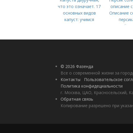
что это означает. 17
описание с
основных видов
Описание с
капуст: учимся
персик
различать капусту
(советский,с
новость с
пушистый р
© 2026 Фазенда
Все о современной жизни за горо
Контакты
Пользовательское сог
Политика конфидециальности
г. Москва, ЦАО, Красносельский, К
Обратная связь
Копирование разрешено при указан