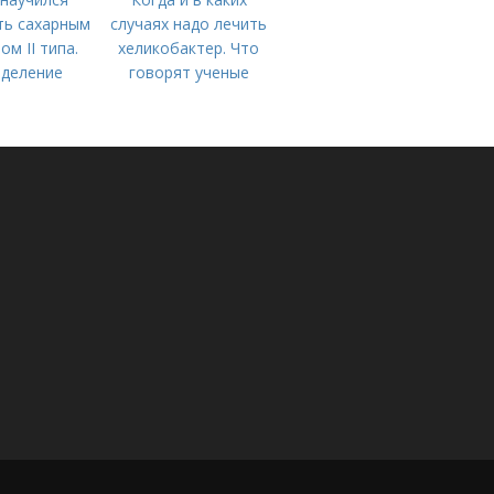
ть сахарным
случаях надо лечить
ом II типа.
хеликобактер. Что
деление
говорят ученые
и. Причины
левания