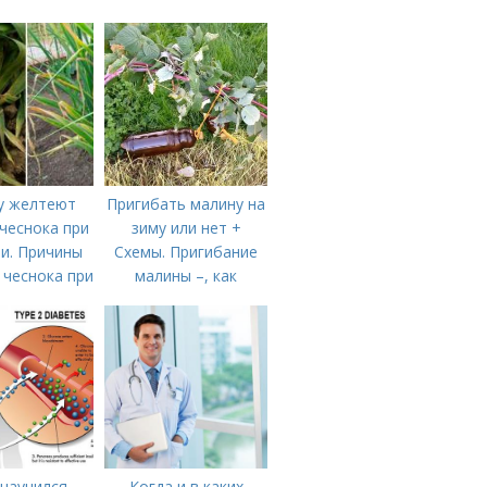
у желтеют
Пригибать малину на
чеснока при
зиму или нет +
и. Причины
Схемы. Пригибание
 чеснока при
малины –, как
анении
правильно сделать и
когда
 научился
Когда и в каких