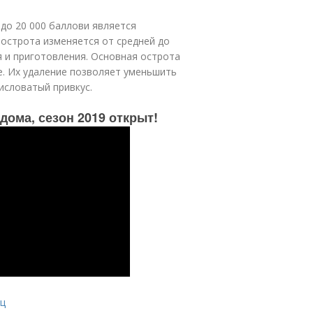
 до 20 000 баллов
и является
 острота изменяется от средней до
я и приготовления. Основная острота
е. Их удаление позволяет уменьшить
исловатый привкус.
ома, сезон 2019 открыт!
ц