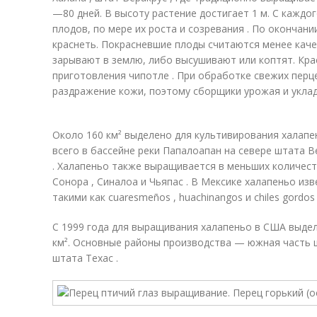
—80 дней. В высоту растение достигает 1 м. С каждо
плодов, по мере их роста и созревания . По окончани
краснеть. Покрасневшие плоды считаются менее каче
зарывают в землю, либо высушивают или коптят. Кр
приготовления чипотле . При обработке свежих перц
раздражение кожи, поэтому сборщики урожая и уклад
Около 160 км² выделено для культивирования халапе
всего в бассейне реки Папалоапан на севере штата Ве
. Халапеньо также выращивается в меньших количеств
Сонора , Синалоа и Чьяпас . В Мексике халапеньо из
такими как cuaresmeños , huachinangos и chiles gordos 
С 1999 года для выращивания халапеньо в США выде
км². Основные районы производства — южная часть 
штата Техас .