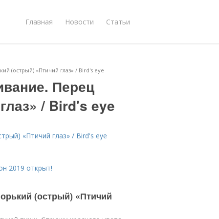
Главная
Новости
Статьи
й (острый) «Птичий глаз» / Bird's eye
ивание. Перец
лаз» / Bird's eye
рый) «Птичий глаз» / Bird's eye
он 2019 открыт!
горький (острый) «Птичий