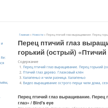
Главная
»
Новости
»
Перец птичий глаз выращивание. Перец горьки
Перец птичий глаз выращ
 и
горький (острый) «Птичий г
 Re:
Содержание
йся
Перец птичий глаз выращивание. Перец горький (ост
Птичий глаз дерево. Глазковый клён
Халапеньо и чили разница. Халапеньо
зывы,
Видео выращивание острого перца чили дома, сез
Перец птичий глаз выращивание. Перец 
.
глаз» / Bird's eye