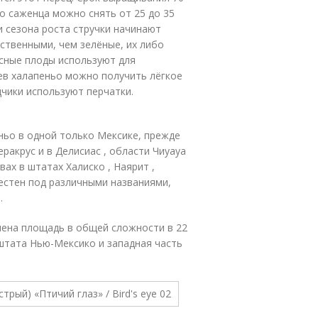
го саженца можно снять от 25 до 35
и сезона роста стручки начинают
ственными, чем зелёные, их либо
асные плоды используют для
ев халапеньо можно получить лёгкое
чики используют перчатки.
ньо в одной только Мексике, прежде
ракрус и в Делисиас , области Чиуауа
ах в штатах Халиско , Наярит ,
вестен под различными названиями,
.
лена площадь в общей сложности в 22
штата Нью-Мексико и западная часть