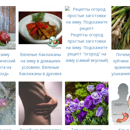
Рецепты огород
простые заготовки
на зиму. Подскажите
рецепт "огород" на
 зиму
Вяленые баклажаны
Почем
зиму (самый вкусный)
сический
на зиму в домашних
зубчики 
ата на
условиях. Вяленые
хранени
род»
баклажаны в духовке
усыхания
– рецепт пошагового
хр
приготовления на
зиму с фото в
домашних условиях
нышко
Лечебная программа
Тля на эустоме.
Как я