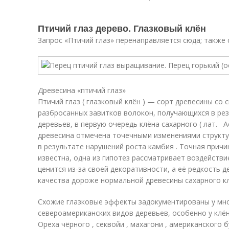
Птичий глаз дерево. Глазковый клён
Запрос «Птичий глаз» перенаправляется сюда; также см
Древесина «птичий глаз»
Птичий глаз
( глазковый клён ) — сорт древесины со 
разбросанных завитков волокон, получающихся в ре
деревьев, в первую очередь клёна сахарного ( лат. A
древесина отмечена точечными изменениями структу
в результате нарушений роста камбия . Точная причи
известна, одна из гипотез рассматривает воздействи
ценится из-за своей декоративности, а её редкость 
качества дороже нормальной древесины сахарного кл
Схожие глазковые эффекты задокументированы у мног
североамериканских видов деревьев, особенно у клёно
Ореха чёрного , секвойи , махагони , американского б