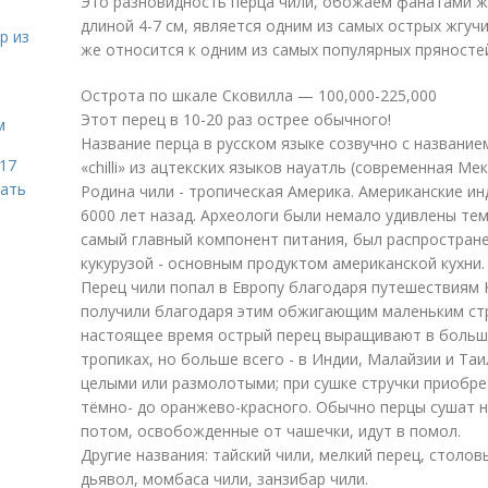
Это разновидность перца чили, обожаем фанатами жг
длиной 4-7 см, является одним из самых острых жгуч
р из
же относится к одним из самых популярных пряносте
Острота по шкале Сковилла — 100,000-225,000
Этот перец в 10-20 раз острее обычного!
м
Название перца в русском языке созвучно с название
 17
«chilli» из ацтекских языков науатль (современная Ме
чать
Родина чили - тропическая Америка. Американские и
6000 лет назад. Археологи были немало удивлены тем,
самый главный компонент питания, был распростране
кукурузой - основным продуктом американской кухни.
Перец чили попал в Европу благодаря путешествиям 
получили благодаря этим обжигающим маленьким стр
настоящее время острый перец выращивают в больш
тропиках, но больше всего - в Индии, Малайзии и Та
целыми или размолотыми; при сушке стручки приобре
тёмно- до оранжево-красного. Обычно перцы сушат н
потом, освобожденные от чашечки, идут в помол.
Другие названия: тайский чили, мелкий перец, столов
дьявол, момбаса чили, занзибар чили.