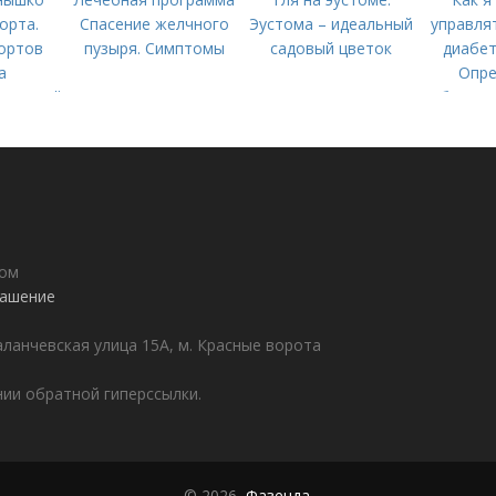
орта.
Спасение желчного
Эустома – идеальный
управля
ортов
пузыря. Симптомы
садовый цветок
диабет
а
Опре
олнечный,
болезн
тепи,
забо
анний)
дом
лашение
аланчевская улица 15А, м. Красные ворота
ии обратной гиперссылки.
© 2026,
Фазенда
.