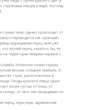
учей пищи. Стручки красного цвета
их стручковых перцев в мире, поэтому
й.
м страны Чили, однако происходит от
ксика) и переводится как «красный».
ндейцы выращивали перец чили уже
 что жгучий перец, казалось бы, не
н на территории Америки наравне с
Колумба. Испанские конкистадоры
учкам весьма солидную прибыль. В
инстве стран, расположенных в
иланде. Плоды красного перца сушат
тают более густые оттенки, от
а солнце, от чего они сморщиваются;
ый перец, пери-пери, африканский