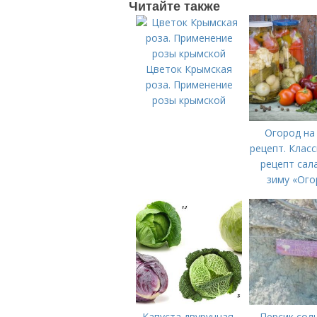
Читайте также
Цветок Крымская
роза. Применение
розы крымской
Огород на
рецепт. Клас
рецепт сал
зиму «Ого
Капуста двуручная,
Персик сол