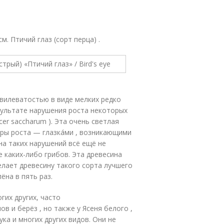
. Птичий глаз (сорт перца) .
свилеватостью в виде мелких редко
зультате нарушения роста некоторых
cer saccharum ). Эта очень светлая
ры роста — глазка́ми , возникающими
на таких нарушений всё ещё не
е каких-либо грибов. Эта древесина
делает древесину такого сорта лучшего
ёна в пять раз.
их других, часто
в и берёз , но также у Ясеня белого ,
ука и многих других видов
. Они не