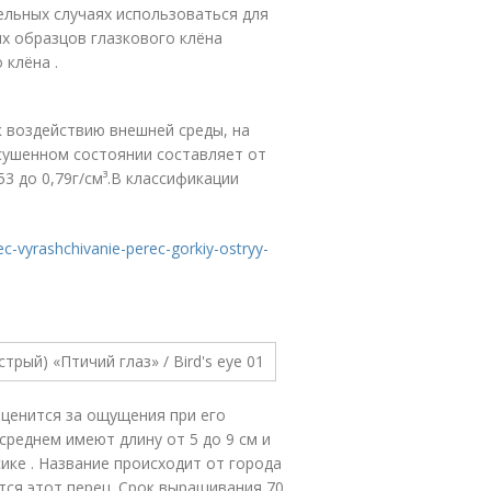
ельных случаях использоваться для
ых образцов глазкового клёна
о клёна
.
к воздействию внешней среды, на
сушенном состоянии составляет от
3 до 0,79г/см³.
В классификации
rec-vyrashchivanie-perec-gorkiy-ostryy-
 ценится за ощущения при его
среднем имеют длину от 5 до 9 см и
ке . Название происходит от города
тся этот перец. Срок выращивания 70