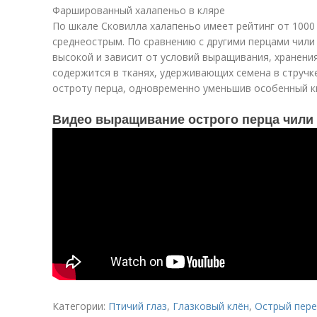
Фаршированный халапеньо в кляре
По шкале Сковилла халапеньо имеет рейтинг от 1000
среднеострым. По сравнению с другими перцами чили
высокой и зависит от условий выращивания, хранени
содержится в тканях, удерживающих семена в стручк
остроту перца, одновременно уменьшив особенный к
Видео выращивание острого перца чили д
Категории:
Птичий глаз
,
Глазковый клён
,
Острый пере