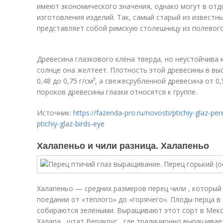
имеют экономического значения, однако могут в отд
изготовления изделий. Так, самый старый из известн
представляет собой римскую столешницу из полевог
Древесина глазкового клёна тверда, но неустойчива 
солнце она желтеет. Плотность этой древесины в вы
0,48 до 0,75 г/см³, а свежесрубленной древесина от 0,5
пороков древесины глазки относятся к группе.
Источник:
https://fazenda-pro.ru/novosti/ptichiy-glaz-pe
ptichiy-glaz-birds-eye
Халапеньо и чили разница. Халапеньо
Халапеньо — средних размеров перец чили , который
поедании от «тёплого» до «горячего». Плоды перца в 
собираются зелёными. Выращивают этот сорт в Мекси
Халапа , штат Веракрус , где традиционно выращивае