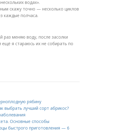
нескольких водах».
ёрным скажу точно — несколько циклов
ез каждые полчаса.
й раз меняю воду, после засолки
и ещё я стараюсь их не собирать по
черноплодную рябину
ак выбрать лучший сорт абрикос?
 заболевания
кета. Основные способы
рцы быстрого приготовления — 6