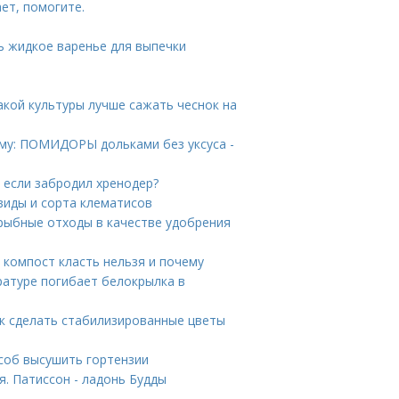
ет, помогите.
ть жидкое варенье для выпечки
акой культуры лучше сажать чеснок на
му: ПОМИДОРЫ дольками без уксуса -
 если забродил хренодер?
виды и сорта клематисов
рыбные отходы в качестве удобрения
 компост класть нельзя и почему
ратуре погибает белокрылка в
ак сделать стабилизированные цветы
особ высушить гортензии
я. Патиссон - ладонь Будды