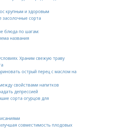
рос крупным и здоровым
е засолочные сорта
е блюда по шагам:
лема названия
условиях. Храним свежую траву
та
ариновать острый перец с маслом на
 между свойствами напитков
радать депрессией
чшие сорта огурцов для
писаниями
Наилучшая совместимость плодовых