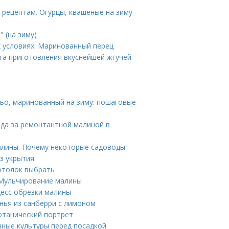
 рецептам. Огурцы, квашеные на зиму
" (на зиму)
 условиях. Маринованный перец
та приготовления вкуснейшей жгучей
ньо, маринованный на зиму: пошаговые
ода за ремонтантной малиной в
алины. Почему некоторые садоводы
з укрытия
потолок выбрать
 Мульчирование малины
цесс обрезки малины
енья из санберри с лимоном
отанический портрет
нные культуры перед посадкой