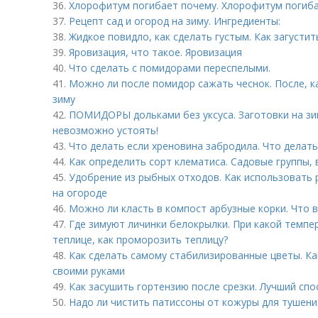
36.
Хлорофитум погибает почему. Хлорофитум погиба
37.
Рецепт сад и огород на зиму. Ингредиенты:
38.
Жидкое повидло, как сделать густым. Как загусти
39.
Яровизация, что такое. Яровизация
40.
Что сделать с помидорами переспелыми.
41.
Можно ли после помидор сажать чеснок. После, к
зиму
42.
ПОМИДОРЫ дольками без уксуса. Заготовки на зи
невозможно устоять!
43.
Что делать если хреновина забродила. Что делать
44.
Как определить сорт клематиса. Садовые группы, 
45.
Удобрение из рыбных отходов. Как использовать 
на огороде
46.
Можно ли класть в компост арбузные корки. Что в
47.
Где зимуют личинки белокрылки. При какой темпе
теплице, как проморозить теплицу?
48.
Как сделать самому стабилизированные цветы. К
своими руками
49.
Как засушить гортензию после срезки. Лучший сп
50.
Надо ли чистить патиссоны от кожуры для тушени