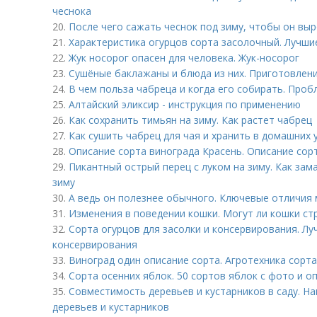
чеснока
20.
После чего сажать чеснок под зиму, чтобы он вы
21.
Характеристика огурцов сорта засолочный. Лучши
22.
Жук носорог опасен для человека. Жук-носорог
23.
Сушёные баклажаны и блюда из них. Приготовлени
24.
В чем польза чабреца и когда его собирать. Проб
25.
Алтайский эликсир - инструкция по применению
26.
Как сохранить тимьян на зиму. Как растет чабрец
27.
Как сушить чабрец для чая и хранить в домашних 
28.
Описание сорта винограда Красень. Описание сор
29.
Пикантный острый перец с луком на зиму. Как зам
зиму
30.
А ведь он полезнее обычного. Ключевые отличия
31.
Изменения в поведении кошки. Могут ли кошки ст
32.
Сорта огурцов для засолки и консервирования. Лу
консервирования
33.
Виноград один описание сорта. Агротехника сорта
34.
Сорта осенних яблок. 50 сортов яблок с фото и о
35.
Совместимость деревьев и кустарников в саду. 
деревьев и кустарников