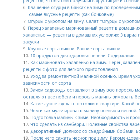
рецептов, чтобы они получились хрустящие и сочные
6.
Квашеные огурцы в банках на зиму по проверенным
— самые вкусные рецепты (как бочковые)
7.
Огурцы с укропом на зиму. Салат "Огурцы с укропом
8.
Перец халапеньо маринованный рецепт в домашних
халапеньо — рецепты в домашних условиях: 3 вариан
закуски
9.
Крупные сорта вишни. Ранние сорта вишни
10.
10 продуктов для здоровья печени. Содержание:
11.
Как мариновать халапеньо на зиму. Перец халапе
рецепты с фото для легкого приготовления
12.
Уход за ремонтантной малиной осенью. Время ух
зависимости от сорта
13.
Зачем садоводы оставляют в зиму всю поросль м
оставляют все побеги и поросль малины зимовать бе
14.
Какие лучше сделать потолки в квартире. Какой 
15.
Чем и как мульчировать малину осенью и весной.
16.
Подготовка малины к зиме. Необходимость и про
17.
Что сделать из санберри. Полезные свойства вар
18.
Декоративный Долихос со съедобными бобами. Б
19.
После чего сажать чеснок под зиму. Рекомендова