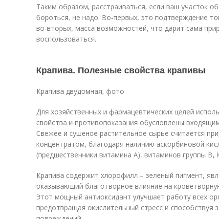
Таким образом, расстраиваться, если ваш участок об
бороться, не надо. Во-первых, это подтверждение то
во-вторых, масса возможностей, что дарит сама при
воспользоваться.
Крапива. Полезные свойства крапивы
Крапива двудомная, фото
Для хозяйственных и фармацевтических целей исполь
свойства и противопоказания обусловлены входящим
Свежее и сушеное растительное сырье считается п
концентратом, благодаря наличию аскорбиновой кисл
(предшественники витамина А), витаминов группы В, К
Крапива содержит хлорофилл – зеленый пигмент, яв
оказывающий благотворное влияние на кроветворную
Этот мощный антиоксидант улучшает работу всех ор
предотвращая окислительный стресс и способствуя 
повреждений.