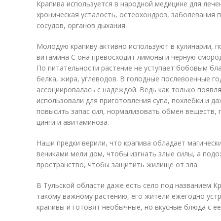
Крапива используется в народной медицине для лечен
хроническая усталость, остеохондроз, заболевания п
сосудов, органов дыхания.
Молодую крапиву активно используют в кулинарии, п
витамина C она превосходит лимоны и черную смород
По питательности растение не уступает бобовым бл
белка, жира, углеводов. В голодные послевоенные го
ассоциировалась с надеждой. Ведь как только появля
использовали для приготовления супа, похлебки и д
повысить запас сил, нормализовать обмен веществ, 
цинги и авитаминоза.
Наши предки верили, что крапива обладает магическ
вениками мели дом, чтобы изгнать злые силы, а под
пространство, чтобы защитить жилище от зла.
В Тульской области даже есть село под названием К
такому важному растению, его жители ежегодно уст
крапивы и готовят необычные, но вкусные блюда с е