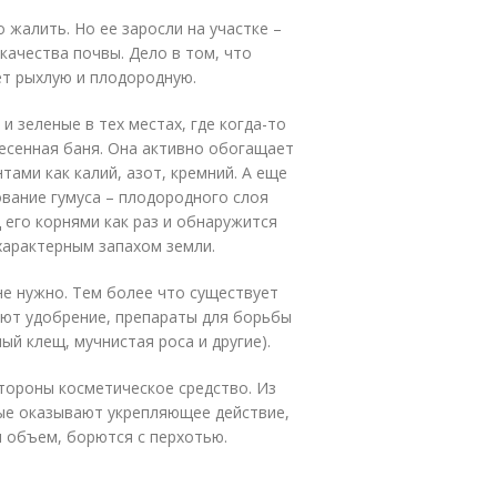
 жалить. Но ее заросли на участке –
качества почвы. Дело в том, что
ет рыхлую и плодородную.
и зеленые в тех местах, где когда-то
несенная баня. Она активно обогащает
тами как калий, азот, кремний. А еще
вание гумуса – плодородного слоя
д его корнями как раз и обнаружится
характерным запахом земли.
не нужно. Тем более что существует
ают удобрение, препараты для борьбы
ый клещ, мучнистая роса и другие).
тороны косметическое средство. Из
рые оказывают укрепляющее действие,
 объем, борются с перхотью.