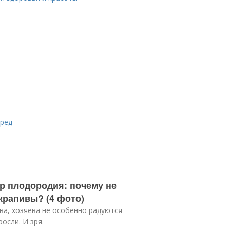
вред
ор плодородия: почему не
крапивы? (4 фото)
ва, хозяева не особенно радуются
осли. И зря.