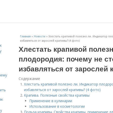
Главная
»
Новости
»
Хлестать крапивой полезно ли. Индикатор пл
избавляться от зарослей крапивы? (4 фото)
к
Хлестать крапивой полезн
у
плодородия: почему не с
избавляться от зарослей 
чему
Содержание
Хлестать крапивой полезно ли. Индикатор плодор
избавляться от зарослей крапивы? (4 фото)
дить
Крапива. Полезные свойства крапивы
ак
Применение в кулинарии
Использование в косметологии
ту
Польза крапивы. Свойства крапивы, применение д