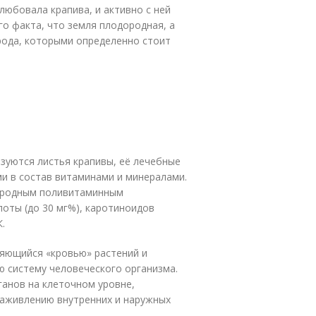
любовала крапива, и активно с ней
го факта, что земля плодородная, а
рода, которыми определенно стоит
зуются листья крапивы, её лечебные
и в состав витаминами и минералами.
риродным поливитаминным
оты (до 30 мг%), каротиноидов
.
ляющийся «кровью» растений и
 систему человеческого организма.
ганов на клеточном уровне,
заживлению внутренних и наружных