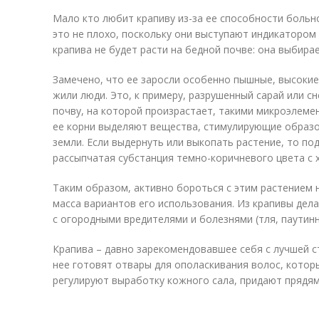
Мало кто любит крапиву из-за ее способности больно
это не плохо, поскольку они выступают индикатором 
крапива не будет расти на бедной почве: она выбира
Замечено, что ее заросли особенно пышные, высокие 
жили люди. Это, к примеру, разрушенный сарай или с
почву, на которой произрастает, такими микроэлемен
ее корни выделяют вещества, стимулирующие образо
земли. Если выдернуть или выкопать растение, то по
рассыпчатая субстанция темно-коричневого цвета с 
Таким образом, активно бороться с этим растением 
масса вариантов его использования. Из крапивы дел
с огородными вредителями и болезнями (тля, паутинн
Крапива – давно зарекомендовавшее себя с лучшей с
нее готовят отвары для ополаскивания волос, кото
регулируют выработку кожного сала, придают прядям