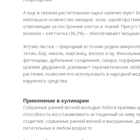
А еще в свежем растительном сырье наличествуют б
небольшое количество липидов, зола, сырой протеин
отвечающие за построение клеток и тканей. Присут
волокна – клетчатка (36,5%) – обеспечивают мощны
Жгучие листья – природный источник редких микроэле
титан, бор, никель, марганец, железо и пр. Фенольны
фитонциды, дубильные соединения, сахара, порфирин
крапиве двудомной, усиливают терапевтические свой
растения, позволяя его использовать в народной мед
наружного средства.
Применение в кулинарии
Собранные ранней весной молодые побеги крапивы ц
способность восстанавливать истощенный за зиму ч
соцветия, сорванные ранней весной и высушенные, до
питательные в любом возрасте.