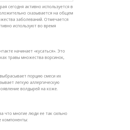
рая сегодня активно используется в
 положительно сказывается на общем
ожества заболеваний. Отмечается
ктивно используют во время
нтакте начинает «кусаться». Это
ьках травы множества ворсинок,
выбрасывает порцию смеси их
ызывает легкую аллергическую
появление волдырей на коже.
а что многие люди ее так сильно
е компоненты: