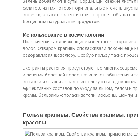
Зелень добавляют в супы, борщи, щи, свежие листья
салатов, из них готовят оригинальные и очень вкусн
выпечки, а также квасят и солят впрок, чтобы на пр
бесценным натуральным продуктом.
Использование в косметологии
Практически каждой женщине известно, что крапива 
волос. Отваром крапивы ополаскивали локоны еще на
оздоравливая шевелюру. Особую пользу такие процед
Экстракты растения присутствуют во многих совреме
и лечении болезней волос, начиная от облысения и з
вытяжки из сырья активно используются в домашней
эффективных составов по уходу за лицом, телом и пр
кремы, бальзамы-ополаскиватели, лосьоны, шампуни и
Польза крапивы. Свойства крапивы, при
красоты