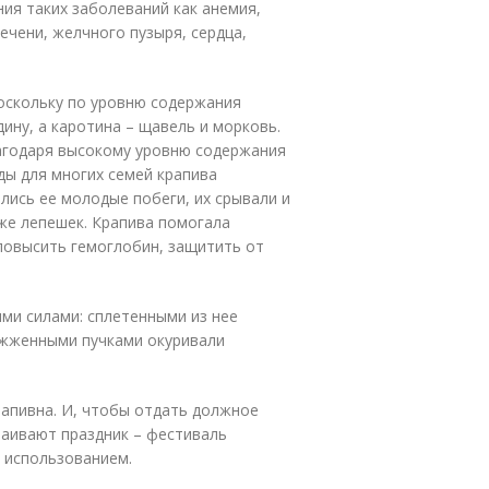
ия таких заболеваний как анемия,
ечени, желчного пузыря, сердца,
оскольку по уровню содержания
ину, а каротина – щавель и морковь.
агодаря высокому уровню содержания
ды для многих семей крапива
лись ее молодые побеги, их срывали и
аже лепешек. Крапива помогала
повысить гемоглобин, защитить от
ими силами: сплетенными из нее
ожженными пучками окуривали
рапивна. И, чтобы отдать должное
раивают праздник – фестиваль
е использованием.