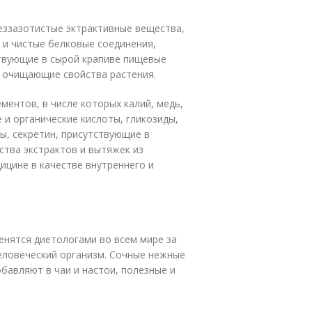
еззазотистые эктрактивные вещества,
 и чистые белковые соединения,
ствующие в сырой крапиве пищевые
е очищающие свойства растения.
ментов, в числе которых калий, медь,
е и органические кислоты, гликозиды,
ы, секретин, присутствующие в
ства экстрактов и вытяжек из
ицине в качестве внутреннего и
енятся диетологами во всем мире за
еловеческий организм. Сочные нежные
бавляют в чаи и настои, полезные и