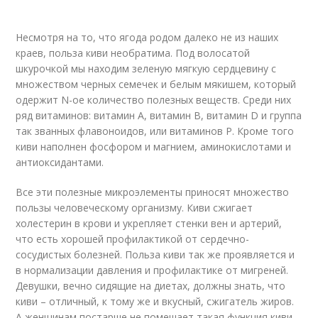
Несмотря на то, что ягода родом далеко не из наших
краев, польза киви необратима. Под волосатой
шкурочкой мы находим зеленую мягкую сердцевину с
множеством черных семечек и белым мякишем, который
одержит N-ое количество полезных веществ. Среди них
ряд витаминов: витамин А, витамин В, витамин D и группа
так званных флавоноидов, или витаминов Р. Кроме того
киви наполнен фосфором и магнием, аминокислотами и
антиоксидантами.
Все эти полезные микроэлементы приносят множество
пользы человеческому организму. Киви сжигает
холестерин в крови и укрепляет стенки вен и артерий,
что есть хорошей профилактикой от сердечно-
сосудистых болезней. Польза киви так же проявляется и
в нормализации давления и профилактике от мигреней.
Девушки, вечно сидящие на диетах, должны знать, что
киви – отличный, к тому же и вкусный, сжигатель жиров.
А женщинам постарше не помешает такая функция киви,