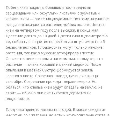
Побеги киви покрыты большими поочередными
серцевидными или округлыми листьями с зубчатыми
краями. Киви — растения двудомные, поэтому на участке
всегда высаживаются растения «обоих полов». Цветет
киви на четвертом году после высадки, в конце мая.
Цветение длится до 10 дней. Цветки киви в диаметре 5-6
см, собраны в соцветия по несколько штук, имеют по 5
белых лепестков. Плодоносить могут только женские
растения, так как в мужских атрофирован пестик.
Опыляется киви ветром и насекомыми, к тому же, это
растение — очень хороший и ценный медонос. После
опыления в цветках быстро формируется завязь
зеленого цвета. Созревают плоды, начиная с конца
сентября. Созревание проходит неравномерно. Но
бояться, что спелые киви будут опадать на землю, не
стоит — обычно они очень крепко держатся на
плодоножках.
Плод киви принято называть ягодой. В массе каждая из
них от 40 до 100 грамм, но есть и крупноплодные сорта, в