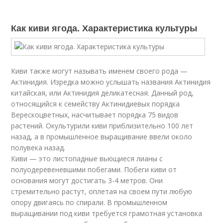
Как киви ягода. Характеристика культуры
Киви также могут называть именем своего рода —
Актинидия. Изредка можно услышать названия Актинидия
китайская, или Актинидия деликатесная. Данный род,
относящийся к семейству Актинидиевых порядка
Верескоцветных, насчитывает порядка 75 видов
растений. Окультурили киви приблизительно 100 лет
назад, а в промышленное выращивание ввели около
полувека назад.
Киви — это листопадные вьющиеся лианы с
полуодеревеневшими побегами. Побеги киви от
основания могут достигать 3-4 метров. Они
стремительно растут, оплетая на своем пути любую
опору двигаясь по спирали. В промышленном
выращивании под киви требуется грамотная установка