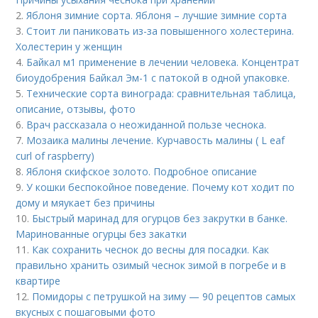
2.
Яблоня зимние сорта. Яблоня – лучшие зимние сорта
3.
Стоит ли паниковать из-за повышенного холестерина.
Холестерин у женщин
4.
Байкал м1 применение в лечении человека. Концентрат
биоудобрения Байкал Эм-1 с патокой в одной упаковке.
5.
Технические сорта винограда: сравнительная таблица,
описание, отзывы, фото
6.
Врач рассказала о неожиданной пользе чеснока.
7.
Мозаика малины лечение. Курчавость малины ( L eaf
curl of raspberry)
8.
Яблоня скифское золото. Подробное описание
9.
У кошки беспокойное поведение. Почему кот ходит по
дому и мяукает без причины
10.
Быстрый маринад для огурцов без закрутки в банке.
Маринованные огурцы без закатки
11.
Как сохранить чеснок до весны для посадки. Как
правильно хранить озимый чеснок зимой в погребе и в
квартире
12.
Помидоры с петрушкой на зиму — 90 рецептов самых
вкусных с пошаговыми фото