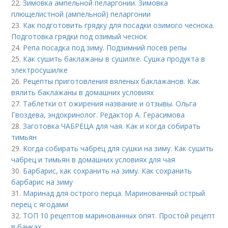
22.
Зимовка ампельной пеларгонии. Зимовка
плющелистной (ампельной) пеларгонии
23.
Как подготовить грядку для посадки озимого чеснока.
Подготовка грядки под озимый чеснок
24.
Репа посадка под зиму. Подзимний посев репы
25.
Как сушить баклажаны в сушилке. Сушка продукта в
электросушилке
26.
Рецепты приготовления вяленых баклажанов. Как
вялить баклажаны в домашних условиях
27.
Таблетки от ожирения название и отзывы. Ольга
Гвоздева, эндокринолог. Редактор А. Герасимова
28.
Заготовка ЧАБРЕЦА для чая. Как и когда собирать
тимьян
29.
Когда собирать чабрец для сушки на зиму. Как сушить
чабрец и тимьян в домашних условиях для чая
30.
Барбарис, как сохранить на зиму. Как сохранить
барбарис на зиму
31.
Маринад для острого перца. Маринованный острый
перец с ягодами
32.
ТОП 10 рецептов маринованных опят. Простой рецепт
в банках