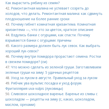
Как вырастить рябину из семян?
42.
Ремонтантная малина не успевает созреть до
холодов, что делать. Ремонтантная малина: как сдвинуть
плодоношение на более ранние сроки
43.
Почему гибнет комнатная хризантема. Комнатная
хризантема —, что это за цветок, краткое описание
44.
Вздулись банки с огурцами, как спасти. Почему
взрываются банки с огурцами: причины
45.
Какого размера должен быть лук севок. Как выбрать
хороший лук-севок?
46.
Почему внутри помидора прорастают семена. Ростки
в свежем помидоре? (см)
47.
Что можно сделать из зеленой груши. Заготавливаем
зеленые груши на зиму: 5 удачных рецептов
48.
Уход за луком в августе. Правильный уход за луком
49.
Рябчик ува вульпис посадка и уход форум.
Фритиллярия uva-vulpis (луковицы)
50.
Сливовое шоколадное варенье. Варенье из сливы с
шоколадом — рецепты на зиму (с, какао, шоколадом,
маслом, орехами)