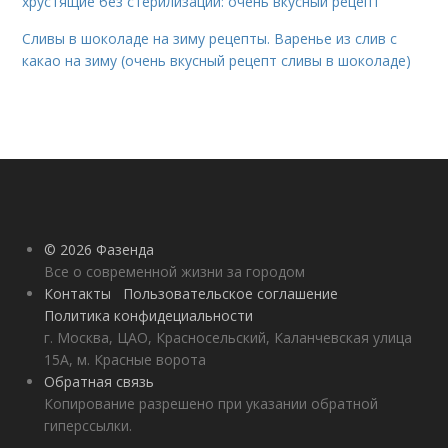
хрустящие без стерилизации: очень вкусный рецепт
Сливы в шоколаде на зиму рецепты. Варенье из слив с
какао на зиму (очень вкусный рецепт сливы в шоколаде)
© 2026 Фазенда
Все о современной жизни за городом
Контакты
Пользовательское соглашение
Политика конфидециальности
г. Москва, ЦАО, Красносельский, Каланчевская улица
15А, м. Красные ворота
Обратная связь
Копирование разрешено при указании обратной
гиперссылки.