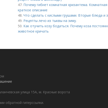
47.
Почему гибнет комнатная хризантема. Комнатная 
краткое описание
48.
Что сделать с кислыми грушами. Вторые блюда и з
49.
Рецепты лечо из тыквы на зиму.
50.
Как отучить козу бодаться. Почему коза постоян
животное кричать
дом
лашение
аланчевская улица 15А, м. Красные ворота
ии обратной гиперссылки.