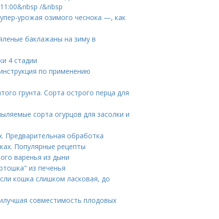
11:00&nbsp /&nbsp
супер-урожая озимого чеснока —, как
яленые баклажаны на зиму в
ки 4 стадии
- инструкция по применению
того грунта. Сорта острого перца для
пыляемые сорта огурцов для засолки и
х. Предварительная обработка
ках. Популярные рецепты
ного варенья из дыни
ртошка" из печенья
если кошка слишком ласковая, до
Наилучшая совместимость плодовых