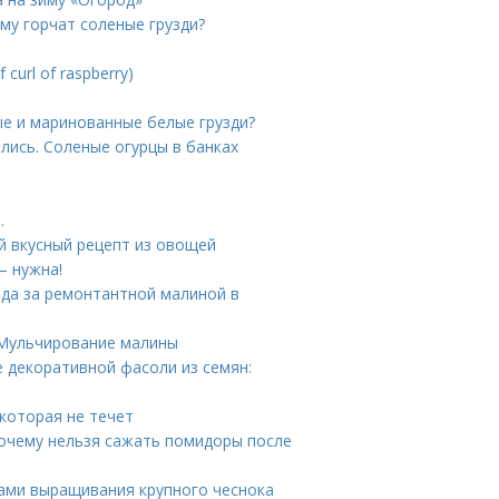
ему горчат соленые грузди?
curl of raspberry)
ые и маринованные белые грузди?
ались. Соленые огурцы в банках
.
й вкусный рецепт из овощей
– нужна!
ода за ремонтантной малиной в
 Мульчирование малины
 декоративной фасоли из семян:
 которая не течет
Почему нельзя сажать помидоры после
тами выращивания крупного чеснока