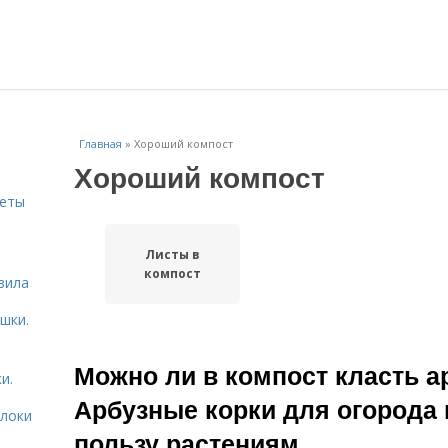
Главная
»
Хороший компост
Хороший компост
веты
Листы в
ь
компост
вила
шки.
Можно ли в компост класть а
и.
Арбузные корки для огорода
блоки
пользу растениям