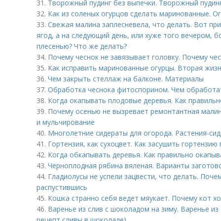
31.
Творожный пудинг без выпечки. Творожный пудинг
32.
Как из соленых огурцов сделать маринованные. О
33.
Свежая малина заплесневела, что делать. Вот пр
ягод, а на следующий день, или хуже того вечером, 
плесенью? Что же делать?
34.
Почему чеснок не завязывает головку. Почему чес
35.
Как исправить маринованные огурцы. Вторая жиз
36.
Чем закрыть стеллаж на балконе. Материалы
37.
Обработка чеснока фитоспорином. Чем обработат
38.
Когда окапывать плодовые деревья. Как правиль
39.
Почему осенью не вызревает ремонтантная малина
и мульчирование
40.
Многолетние сидераты для огорода. Растения-си
41.
Гортензия, как сухоцвет. Как засушить гортензию
42.
Когда обкапывать деревья. Как правильно окапыв
43.
Черноплодная рябина вяленая. Варианты заготов
44.
Гладиолусы не успели зацвести, что делать. Почем
распустившись
45.
Кошка странно себя ведет мяукает. Почему кот хо
46.
Варенье из слив с шоколадом на зиму. Варенье из 
рецепт сливы в шоколаде)