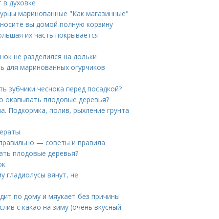
 в духовке
гурцы маринованные "Как магазинные"
иносите вы домой полную корзину
большая их часть покрывается
нок не разделился на дольки
нь для маринованных огурчиков
ь зубчики чеснока перед посадкой?
но окапывать плодовые деревья?
. Подкормка, полив, рыхление грунта
дераты
 правильно — советы и правила
ать плодовые деревья?
ок
у гладиолусы вянут, не
дит по дому и мяукает без причины
слив с какао на зиму (очень вкусный