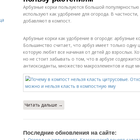
Арбузные корки пользуются большой популярностью у
используют как удобрение для огорода. В частности,
ца
добавляют в компост.
Арбузные корки как удобрение в огороде: арбузные к
Большинство считает, что арбуз имеет только одну ц
которую любят все начиная от детей до взрослых. Хо
но не стоит забывать о том, что в арбузе содержитс
антиоксиданты, множество макроэлементов и еще мн
Читать дальше →
Последние обновления на сайте:
1.
Огород на зиму рецепт. Классический рецепт салат