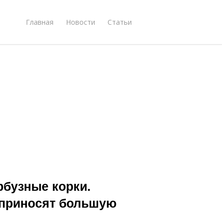
Главная
Новости
Статьи
рбузные корки.
 приносят большую