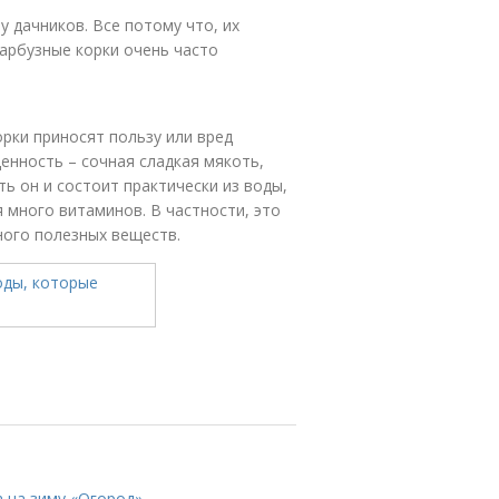
 дачников. Все потому что, их
 арбузные корки очень часто
орки приносят пользу или вред
енность – сочная сладкая мякоть,
ть он и состоит практически из воды,
я много витаминов. В частности, это
ого полезных веществ.
а на зиму «Огород»