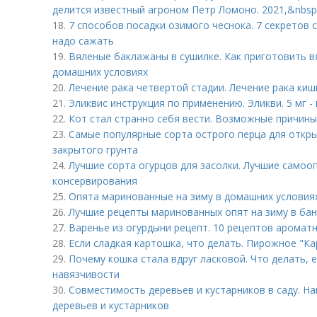
делится известный агроном Петр Ломоно. 2021,&nbsp
18.
7 способов посадки озимого чеснока. 7 секретов 
надо сажать
19.
Вяленые баклажаны в сушилке. Как приготовить в
домашних условиях
20.
Лечение рака четвертой стадии. Лечение рака киш
21.
Эликвис инструкция по применению. Эликви. 5 мг 
22.
Кот стал странно себя вести. Возможные причины
23.
Самые популярные сорта острого перца для откры
закрытого грунта
24.
Лучшие сорта огурцов для засолки. Лучшие самоо
консервирования
25.
Опята маринованные на зиму в домашних условия
26.
Лучшие рецепты маринованных опят на зиму в бан
27.
Варенье из огурдыни рецепт. 10 рецептов аромат
28.
Если сладкая картошка, что делать. Пирожное "Ка
29.
Почему кошка стала вдруг ласковой. Что делать, 
навязчивости
30.
Совместимость деревьев и кустарников в саду. 
деревьев и кустарников