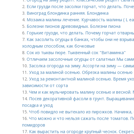
2.
Если грузди после засолки горчат, что делать. Поч
3.
Виноград блондинка ранняя. Блондинка
4.
Мозаика малины лечение. Курчавость малины ( L eaf 
5.
Болезни пионов древовидных. Болезни пиона
6.
Горькие грузди, что делать. Почему горчат отварн
7.
Как засолить огурцы в банках, чтобы они не взрыв
холодным способом, как бочковые
8.
Сок из тыквы пюре. Тыквенный сок "Витаминка"
9.
Отличаем засолочные огурцы от салатных Мы сами
10.
Засолка огорода на зиму. Ассорти на зиму — самы
11.
Уход за малиной осенью. Обрезка малины осенью 
12.
Уход за ремонтантной малиной осенью. Время ух
зависимости от сорта
13.
Чем и как мульчировать малину осенью и весной.
14.
Посев декоративной фасоли в грунт. Выращивание
посадка и уход
15.
Чтоб повидло не вытекало из пирожков. Начинка,
16.
Что можно и что нельзя сажать после томатов. 
помидоров
17.
Как вырастить на огороде крупный чеснок. Секре