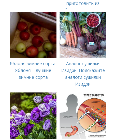
приготовить из
яблочного пюре от
сока после
соковарки,
соковыжималки.
Рецепты пошагово
Яблоня зимние сорта.
Аналог сушилки
Яблоня – лучшие
Изидри. Подскажите
зимние сорта
аналоги сушилки
Изидри