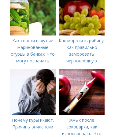
зиму с фото в
домашних условиях
Как спасти вздутые
Как морозить рябину.
маринованные
Как правильно
огурцы в банках. Что
заморозить
могут означать
черноплодную
помутневшие и
рябину
вздувшиеся банки?
Почему куры икают.
Жмых после
Причины эпилепсии
соковарки, как
использовать. Что