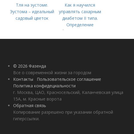
Тля на эустоме.
Как я научился
Эустома – идеальный
управлять сахарным
садовый цветок
диабетом II типа.
Определение
болезни. Причины
заболевания
© 2026 Фазенда
Все о современной жизни за городом
Контакты
Пользовательское соглашение
Политика конфидециальности
г. Москва, ЦАО, Красносельский, Каланчевская улица
15А, м. Красные ворота
Обратная связь
Копирование разрешено при указании обратной
гиперссылки.