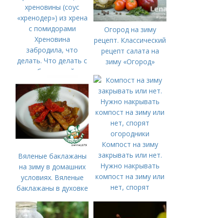
Огород на зиму
Хреновина
рецепт. Классический
забродила, что
рецепт салата на
делать. Что делать с
зиму «Огород»
забродившей
хреновиной. Рецепт
хреновины (соус
«хренодер») из хрена
с помидорами
Компост на зиму
закрывать или нет.
Вяленые баклажаны
Нужно накрывать
на зиму в домашних
компост на зиму или
условиях. Вяленые
нет, спорят
баклажаны в духовке
огородники
– рецепт пошагового
приготовления на