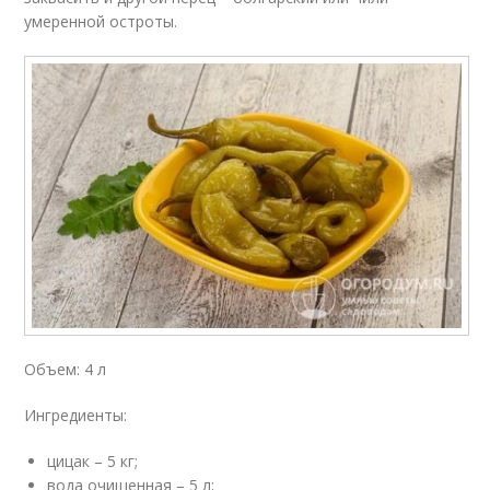
умеренной остроты.
Объем: 4 л
Ингредиенты:
цицак – 5 кг;
вода очищенная – 5 л;