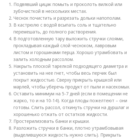
Подвявший цицак помыть и проколоть вилкой или
зубочисткой в нескольких местах.
Чеснок почистить и разрезать дольки напополам.
В кастрюлю с водой всыпать соль и тщательно
перемешать, до полного растворения.
В подготовленную тару выложить стручки слоями,
прокладывая каждый слой чесноком, лавровым
листом и горошинами перца. Хорошо утрамбовать и
залить холодным рассолом.
Накрыть плоской тарелкой подходящего диаметра и
установить на нее гнет, чтобы весь перчик был
покрыт жидкостью. Сверху прикрыть крышкой или
марлей, чтобы уберечь продукт от пыли и насекомых.
Оставить минимум на 5-7 дней (если в помещении не
жарко, то и на 10-14). Когда плоды пожелтеют – они
готовы. Слить рассол, откинуть стручки на дуршлаг и
хорошенько отжать от остатков жидкости.
Простерилизовать банки и крышки.
Разложить стручки в банки, плотно утрамбовывая
(выделившуюся жидкость нужно слить). Прикрыть