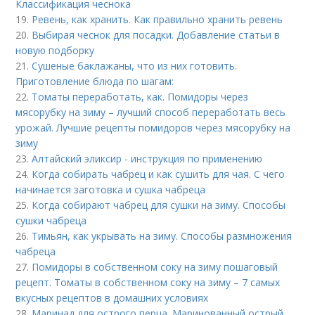
Классификация чеснока
19.
Ревень, как хранить. Как правильно хранить ревень
20.
Выбирая чеснок для посадки. Добавление статьи в
новую подборку
21.
Сушеные баклажаны, что из них готовить.
Приготовление блюда по шагам:
22.
Томаты переработать, как. Помидоры через
мясорубку на зиму – лучший способ переработать весь
урожай. Лучшие рецепты помидоров через мясорубку на
зиму
23.
Алтайский эликсир - инструкция по применению
24.
Когда собирать чабрец и как сушить для чая. С чего
начинается заготовка и сушка чабреца
25.
Когда собирают чабрец для сушки на зиму. Способы
сушки чабреца
26.
Тимьян, как укрывать на зиму. Способы размножения
чабреца
27.
Помидоры в собственном соку на зиму пошаговый
рецепт. Томаты в собственном соку на зиму – 7 самых
вкусных рецептов в домашних условиях
28.
Маринад для острого перца. Маринованный острый