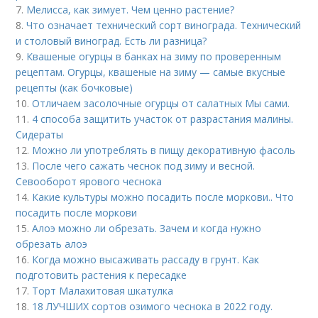
7.
Мелисса, как зимует. Чем ценно растение?
8.
Что означает технический сорт винограда. Технический
и столовый виноград. Есть ли разница?
9.
Квашеные огурцы в банках на зиму по проверенным
рецептам. Огурцы, квашеные на зиму — самые вкусные
рецепты (как бочковые)
10.
Отличаем засолочные огурцы от салатных Мы сами.
11.
4 способа защитить участок от разрастания малины.
Сидераты
12.
Можно ли употреблять в пищу декоративную фасоль
13.
После чего сажать чеснок под зиму и весной.
Севооборот ярового чеснока
14.
Какие культуры можно посадить после моркови.. Что
посадить после моркови
15.
Алоэ можно ли обрезать. Зачем и когда нужно
обрезать алоэ
16.
Когда можно высаживать рассаду в грунт. Как
подготовить растения к пересадке
17.
Торт Малахитовая шкатулка
18.
18 ЛУЧШИХ сортов озимого чеснока в 2022 году.