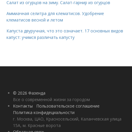
Салат из огурцов на зиму. Салат-гарнир из огурцов
Аммиачная селитра для клематисов. Удобрение
клематисов весной и летом
Капуста двуручная, что это означает. 17 основных видов
капуст: учимся различать капусту
© 2026 Фазенда
Все о современной жизни за городом
Контакты
Пользовательское соглашение
Политика конфидециальности
г. Москва, ЦАО, Красносельский, Каланчевская улица
15А, м. Красные ворота
Обратная связь