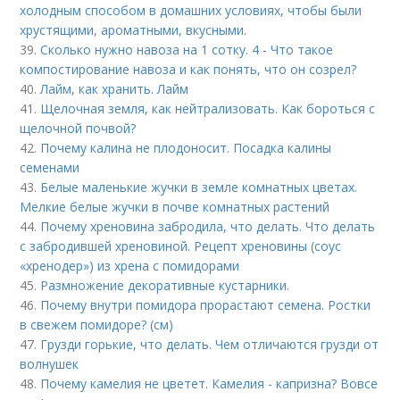
холодным способом в домашних условиях, чтобы были
хрустящими, ароматными, вкусными.
39.
Сколько нужно навоза на 1 сотку. 4 - Что такое
компостирование навоза и как понять, что он созрел?
40.
Лайм, как хранить. Лайм
41.
Щелочная земля, как нейтрализовать. Как бороться с
щелочной почвой?
42.
Почему калина не плодоносит. Посадка калины
семенами
43.
Белые маленькие жучки в земле комнатных цветах.
Мелкие белые жучки в почве комнатных растений
44.
Почему хреновина забродила, что делать. Что делать
с забродившей хреновиной. Рецепт хреновины (соус
«хренодер») из хрена с помидорами
45.
Размножение декоративные кустарники.
46.
Почему внутри помидора прорастают семена. Ростки
в свежем помидоре? (см)
47.
Грузди горькие, что делать. Чем отличаются грузди от
волнушек
48.
Почему камелия не цветет. Камелия - капризна? Вовсе