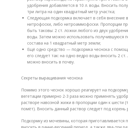
удобрения добавляется в 10 л. воды. Вносить пол
три литра на один квадратный метр участка;
Следующая подкормка включает в себя внесение в
нитрофоски, либо нитроаммофоски. Пропорции п
быть таковы: 2 ст. ложки любого из двух удобрен
воды. Затем можно использовать получившуюся п
состава на 1 квадратный метр земли;
Ещё одно средство — подкормка чеснока с помощ
его следует так: на одно ведро воды вносить 2 ст
можно вносить в почву.
Секреты выращивания чеснока
Помимо этого чеснок хорошо реагирует на подкормку 
вегетации примерно 2-3 раза можно применять удобр
растворе навозной жижи в пропорции один к шести 
помёт). Вносить данный раствор следует под корень 
Подкормку из мочевины, которая приготавливается 
вносить в ранне-весенний период, а также два-три ра