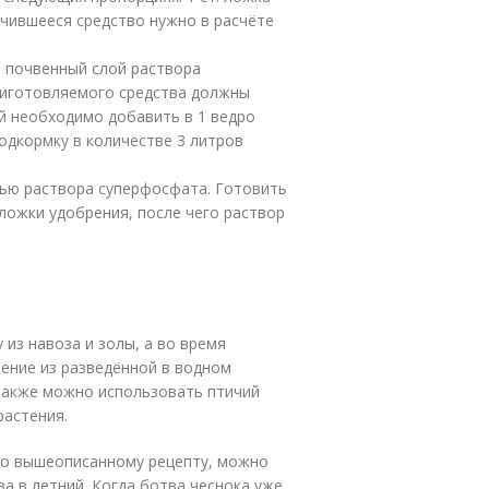
учившееся средство нужно в расчёте
 почвенный слой раствора
риготовляемого средства должны
ий необходимо добавить в 1 ведро
одкормку в количестве 3 литров
ью раствора суперфосфата. Готовить
. ложки удобрения, после чего раствор
из навоза и золы, а во время
ение из разведённой в водном
(также можно использовать птичий
растения.
по вышеописанному рецепту, можно
за в летний. Когда ботва чеснока уже