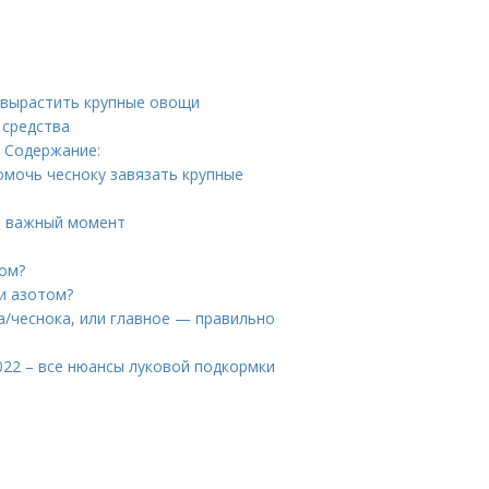
к вырастить крупные овощи
 средства
. Содержание:
омочь чесноку завязать крупные
: важный момент
ом?
 и азотом?
а/чеснока, или главное — правильно
022 – все нюансы луковой подкормки