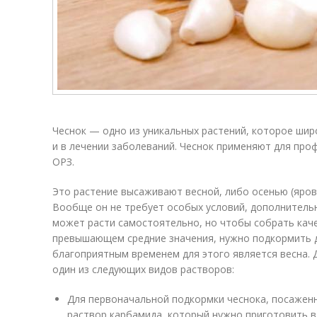
Чеснок — одно из уникальных растений, которое широ
и в лечении заболеваний. Чеснок применяют для проф
ОРЗ.
Это растение высаживают весной, либо осенью (яров
Вообще он не требует особых условий, дополнитель
может расти самостоятельно, но чтобы собрать кач
превышающем средние значения, нужно подкормить д
благоприятным временем для этого является весна. 
один из следующих видов растворов:
Для первоначальной подкормки чеснока, посаженн
раствор карбамида, который нужно приготовить в