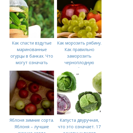
зиму с фото в
домашних условиях
Как спасти вздутые
Как морозить рябину.
маринованные
Как правильно
огурцы в банках. Что
заморозить
могут означать
черноплодную
помутневшие и
рябину
вздувшиеся банки?
Яблоня зимние сорта.
Капуста двуручная,
Яблоня – лучшие
что это означает. 17