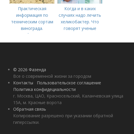
Практическая
Когда и в каких
информация по
случаях надо лечить
техническим сортам
хеликобактер. Что
винограда.
говорят ученые
Особенности
технических сортов
винограда
© 2026 Фазенда
Все о современной жизни за городом
Контакты
Пользовательское соглашение
Политика конфидециальности
г. Москва, ЦАО, Красносельский, Каланчевская улица
15А, м. Красные ворота
Обратная связь
Копирование разрешено при указании обратной
гиперссылки.