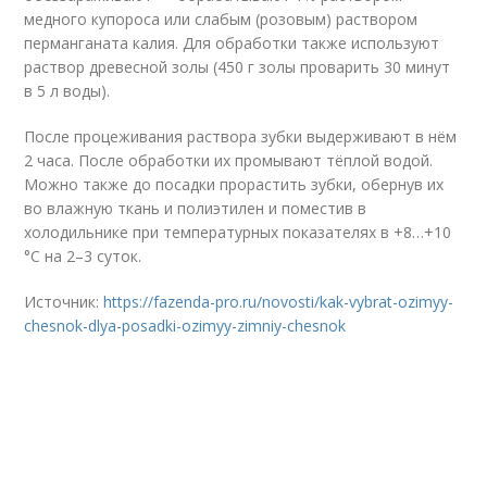
медного купороса или слабым (розовым) раствором
перманганата калия. Для обработки также используют
раствор древесной золы (450 г золы проварить 30 минут
в 5 л воды).
После процеживания раствора зубки выдерживают в нём
2 часа. После обработки их промывают тёплой водой.
Можно также до посадки прорастить зубки, обернув их
во влажную ткань и полиэтилен и поместив в
холодильнике при температурных показателях в +8…+10
°С на 2–3 суток.
Источник:
https://fazenda-pro.ru/novosti/kak-vybrat-ozimyy-
chesnok-dlya-posadki-ozimyy-zimniy-chesnok