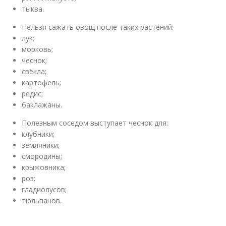
тыква.
Нельзя сажать овощ после таких растений:
лук;
морковь;
чеснок;
свёкла;
картофель;
редис;
баклажаны.
Полезным соседом выступает чеснок для:
клубники;
земляники;
смородины;
крыжовника;
роз;
гладиолусов;
тюльпанов.