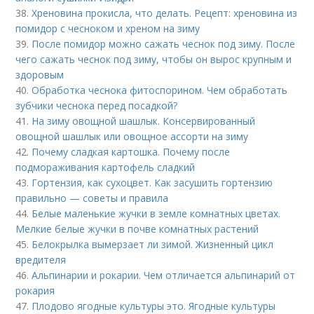
38.
Хреновина прокисла, что делать. Рецепт: хреновина из
помидор с чесноком и хреном на зиму
39.
После помидор можно сажать чеснок под зиму. После
чего сажать чеснок под зиму, чтобы он вырос крупным и
здоровым
40.
Обработка чеснока фитоспорином. Чем обработать
зубчики чеснока перед посадкой?
41.
На зиму овощной шашлык. Консервированный
овощной шашлык или овощное ассорти на зиму
42.
Почему сладкая картошка. Почему после
подмораживания картофель сладкий
43.
Гортензия, как сухоцвет. Как засушить гортензию
правильно — советы и правила
44.
Белые маленькие жучки в земле комнатных цветах.
Мелкие белые жучки в почве комнатных растений
45.
Белокрылка вымерзает ли зимой. Жизненный цикл
вредителя
46.
Альпинарии и рокарии. Чем отличается альпинарий от
рокария
47.
Плодово ягодные культуры это. Ягодные культуры