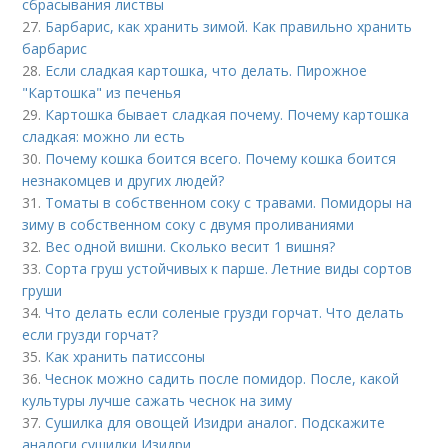
сбрасывания листвы
27.
Барбарис, как хранить зимой. Как правильно хранить
барбарис
28.
Если сладкая картошка, что делать. Пирожное
"Картошка" из печенья
29.
Картошка бывает сладкая почему. Почему картошка
сладкая: можно ли есть
30.
Почему кошка боится всего. Почему кошка боится
незнакомцев и других людей?
31.
Томаты в собственном соку с травами. Помидоры на
зиму в собственном соку с двумя проливаниями
32.
Вес одной вишни. Сколько весит 1 вишня?
33.
Сорта груш устойчивых к парше. Летние виды сортов
груши
34.
Что делать если соленые грузди горчат. Что делать
если грузди горчат?
35.
Как хранить патиссоны
36.
Чеснок можно садить после помидор. После, какой
культуры лучше сажать чеснок на зиму
37.
Сушилка для овощей Изидри аналог. Подскажите
аналоги сушилки Изидри