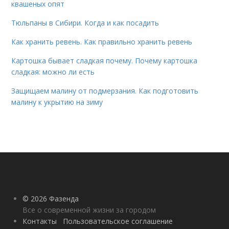
квашеных опят
Тюльпаны в Сибири. Когда и как посадить
Как хранить ревень. Как правильно хранить ревень
Картошка бывает сладкая почему. Почему картошка
сладкая: можно ли есть
Защищаем малину от подмерзания. Как подготовить
малину к укрытию на зиму
© 2026 Фазенда
Все о современной жизни за городом
Контакты
Пользовательское соглашение