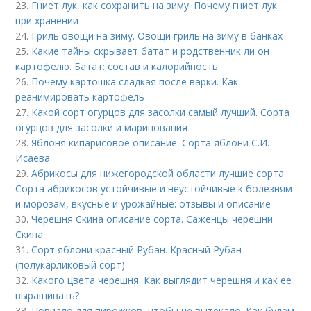
23.
Гниет лук, как сохранить на зиму. Почему гниет лук
при хранении
24.
Гриль овощи на зиму. Овощи гриль на зиму в банках
25.
Какие тайны скрывает батат и родственник ли он
картофелю. Батат: состав и калорийность
26.
Почему картошка сладкая после варки. Как
реанимировать картофель
27.
Какой сорт огурцов для засолки самый лучший. Сорта
огурцов для засолки и маринования
28.
Яблоня кипарисовое описание. Сорта яблони С.И.
Исаева
29.
Абрикосы для нижегородской области лучшие сорта.
Сорта абрикосов устойчивые и неустойчивые к болезням
и морозам, вкусные и урожайные: отзывы и описание
30.
Черешня Скина описание сорта. Саженцы черешни
Скина
31.
Сорт яблони красный Рубан. Красный Рубан
(полукарликовый сорт)
32.
Какого цвета черешня. Как выглядит черешня и как ее
выращивать?
33.
Повидло для пирожков, чтобы не вытекало. Как будем