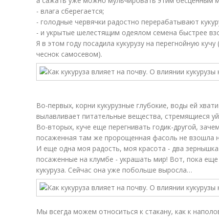
а сажать уже можно мульчировать этим бесценным м
- влага сберегается;
- голодные червячки радостно перерабатывают кукуру
- и укрытые шелестящим одеялом семена быстрее взо
Я в этом году посадила кукурузу на перегнойную кучу 
чеснок самосевом).
Во-первых, корни кукурузные глубокие, воды ей хватит
вылавливает питательные вещества, стремящиеся уйт
Во-вторых, куче еще перегнивать годик-другой, зачем
посаженная там же пророщенная фасоль не взошла н
И еще одна моя радость, моя красота - два зернышка
посаженные на клумбе - украшать мир! Вот, пока ещ
кукуруза. Сейчас она уже побольше выросла…
Мы всегда можем относиться к стакану, как к напол