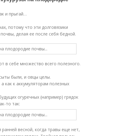
так и прыгай…
чах, потому что эти долговязики
почвы, делая ее после себя бедной.
ют в себе множество всего полезного.
сыты были, и овцы целы.
, а как к аккумуляторам полезных
удущих огуречных (например) грядок
ак-то так:
 ранней весной, когда травы еще нет,