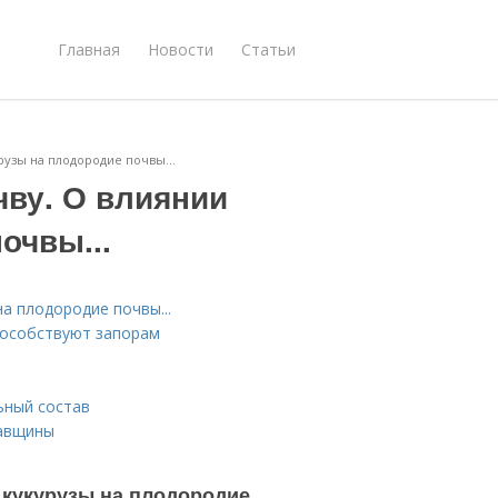
Главная
Новости
Статьи
урузы на плодородие почвы...
чву. О влиянии
очвы...
на плодородие почвы...
способствуют запорам
ьный состав
тавщины
и кукурузы на плодородие