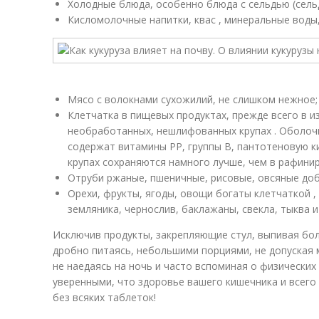
Холодные блюда, особенно блюда с сельдью (сель
Кисломолочные напитки, квас , минеральные воды
Мясо с волокнами сухожилий, не слишком нежное;
Клетчатка в пищевых продуктах, прежде всего в и
необработанных, нешлифованных крупах . Оболоч
содержат витамины РР, группы В, пантотеновую к
крупах сохраняются намного лучше, чем в рафини
Отруби ржаные, пшеничные, рисовые, овсяные доб
Орехи, фрукты, ягоды, овощи богаты клетчаткой ,
земляника, чернослив, баклажаны, свекла, тыква и
Исключив продукты, закрепляющие стул, выпивая бо
дробно питаясь, небольшими порциями, не допуская
не наедаясь на ночь и часто вспоминая о физических
уверенными, что здоровье вашего кишечника и всего
без всяких таблеток!