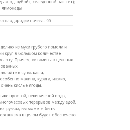
дь «под шубой», селедочный паштет);
, лимонады;
зделиях из муки грубого помола и
ки круп в большом количестве
ислоту. Причем, витамины в цельных
рованных;
авляйте в супы, каши;
 особенно малина, курага, инжир,
 очень кислые ягоды.
льше простой, некипяченой воды,
 многочасовых перерывов между едой,
 нагрузках, вы можете быть
 организма в целом будет обеспечено