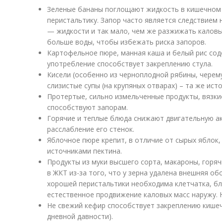
Зеленые бананы поглощают жидкость в кишечном 
перистальтику. Запор часто является следствием
— жидкости и так мало, чем же разжижать каловы
больше воды, чтобы избежать риска запоров.
Картофельное пюре, манная каша и белый рис сод
употребление способствует закреплению стула.
Кисели (особенно из черноплодной рябины, черему
слизистые супы (на крупяных отварах) – та же исто
Протертые, сильно измельченные продукты, вязки
способствуют запорам.
Горячие и теплые блюда снижают двигательную а
расслабление его стенок.
Яблочное пюре крепит, в отличие от сырых яблок
источниками пектина.
Продукты из муки высшего сорта, макароны, горя
в ЖКТ из-за того, что у зерна удалена внешняя об
хорошей перистальтики необходима клетчатка, б
естественное продвижение каловых масс наружу. 
Не свежий кефир способствует закреплению кишечн
дневной давности).