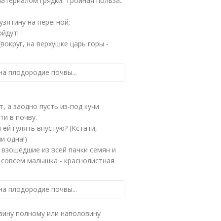
атериалом грядки. Тройная польза:
зятину на перегной;
йдут!
(вокруг, на верхушке царь горы -
, а заодно пусть из-под кучи
и в почву.
 ей гулять впустую? (Кстати,
и одна!)
 взошедшие из всей пачки семян и
е совсем малышка - краснолистная
овину полному или наполовину