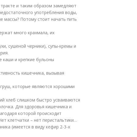
тракте и таким образом замедляют
 недостаточного употребления воды,
е массы? Потому стоит начать пить
ержат много крахмала, их
хи, сушеной черники), супы-кремы и
рия.
е каши и крепкие бульоны
ктивность кишечника, вызывая
, груш, которые являются хорошими
чий хлеб слишком быстро усваиваются
олочка. Для здоровья кишечника и
лагодаря которой происходит
Нет клетчатки – нет перистальтики…
ика (имеется в виду кефир 2-3-х