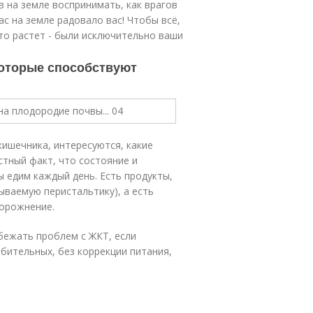
в на земле воспринимать, как врагов
ас на земле радовало вас! Чтобы всё,
 что растет - были исключительно ваши
 которые способствуют
кишечника, интересуются, какие
стный факт, что состояние и
ы едим каждый день. Есть продукты,
ываемую перистальтику), а есть
порожнение.
збежать проблем с ЖКТ, если
бительных, без коррекции питания,