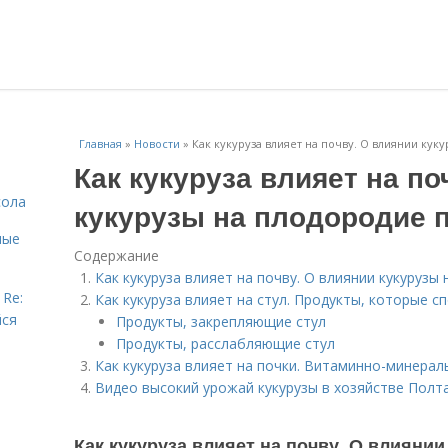
Главная
»
Новости
»
Как кукуруза влияет на почву. О влиянии кук
Как кукуруза влияет на по
сола
кукурузы на плодородие п
ные
Содержание
Как кукуруза влияет на почву. О влиянии кукурузы 
 Re:
Как кукуруза влияет на стул. Продукты, которые 
йся
Продукты, закрепляющие стул
Продукты, расслабляющие стул
Как кукуруза влияет на почки. Витаминно-минерал
Видео высокий урожай кукурузы в хозяйстве Пол
Как кукуруза влияет на почву. О влияни