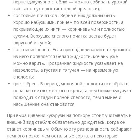
перпендикулярно стеблю — можно собирать урожай,
так как он уже достиг полной зрелости);
состояние початков . Зёрна в них должны быть
хорошо набухшими, причём по всей поверхности, а
покрывающие их нити — коричневыми и полностью
сухими. Верхушка спелого початка всегда будет
округлой и тупой;
состояние зёрен . Если при надавливании на зёрнышко
из него появляется белая жидкость, кочаны уже
можно варить. Прозрачная жидкость указывает на
незрелость, а густая и тягучая — на чрезмерную
спелость;
цвет зёрен . В период молочной спелости все зёрна в
початке светло-жёлтого окраса, а чем ближе кукуруза
подходит к стадии полной спелости, тем темнее и
насыщеннее она становится.
При выращивании кукурузы на попкорн стоит учитывать и
внешний вид стебля: обязательно дождитесь, когда он
станет коричневым. Обычно эту разновидность собирают
немного позже, чем остальные сорта, а некоторые