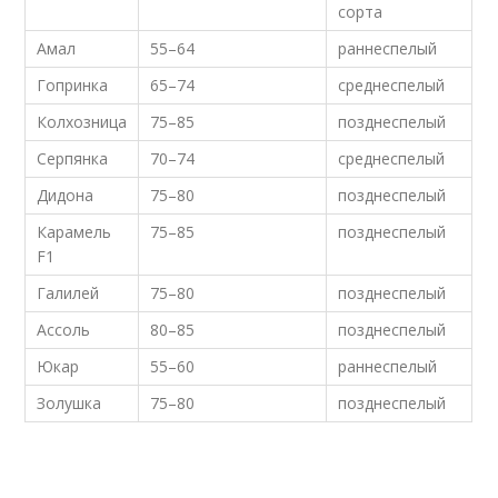
сорта
Амал
55–64
раннеспелый
Гопринка
65–74
среднеспелый
Колхозница
75–85
позднеспелый
Серпянка
70–74
среднеспелый
Дидона
75–80
позднеспелый
Карамель
75–85
позднеспелый
F1
Галилей
75–80
позднеспелый
Ассоль
80–85
позднеспелый
Юкар
55–60
раннеспелый
Золушка
75–80
позднеспелый