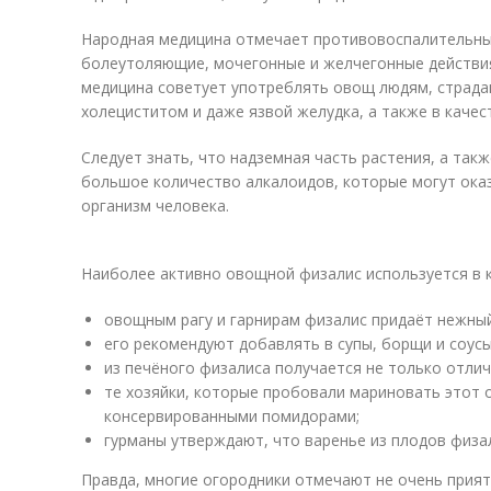
Народная медицина отмечает противовоспалительны
болеутоляющие, мочегонные и желчегонные действи
медицина советует употреблять овощ людям, страда
холециститом и даже язвой желудка, а также в каче
Следует знать, что надземная часть растения, а так
большое количество алкалоидов, которые могут оказ
организм человека.
Наиболее активно овощной физалис используется в к
овощным рагу и гарнирам физалис придаёт нежный
его рекомендуют добавлять в супы, борщи и соусы
из печёного физалиса получается не только отличн
те хозяйки, которые пробовали мариновать этот 
консервированными помидорами;
гурманы утверждают, что варенье из плодов физа
Правда, многие огородники отмечают не очень прият