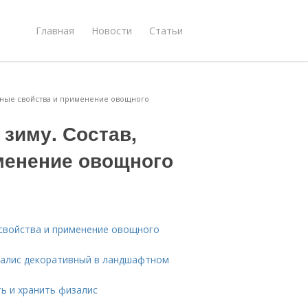
Главная
Новости
Статьи
езные свойства и применение овощного
 зиму. Состав,
менение овощного
 свойства и применение овощного
изалис декоративный в ландшафтном
ть и хранить физалис