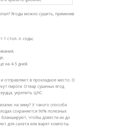
опал? Ягоды можно сушить, применив
 1 стол. л. соды;
ивания;
е;
е на 4-5 дней.
 и отправляют в прохладное место. О
кут пироги. Отвар сушеных ягод
ердца, укрепить ЦНС.
залис на зиму? У такого способа
плодах сохраняется 90% полезных
 бланшируют, чтобы довести их до
уют для салата или варят компоты.