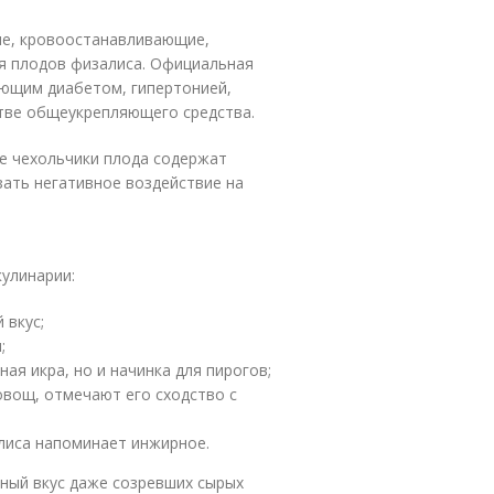
е, кровоостанавливающие,
я плодов физалиса. Официальная
ющим диабетом, гипертонией,
стве общеукрепляющего средства.
же чехольчики плода содержат
ать негативное воздействие на
улинарии:
 вкус;
;
ая икра, но и начинка для пирогов;
овощ, отмечают его сходство с
лиса напоминает инжирное.
ный вкус даже созревших сырых