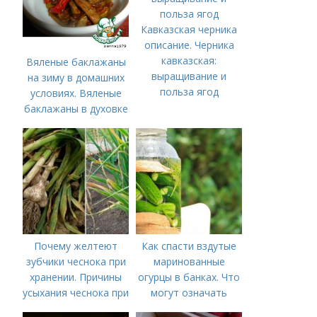
Кавказская черника
описание. Черника
кавказская:
Вяленые баклажаны
выращивание и
на зиму в домашних
польза ягод
условиях. Вяленые
баклажаны в духовке
– рецепт пошагового
приготовления на
зиму с фото в
домашних условиях
Почему желтеют
Как спасти вздутые
зубчики чеснока при
маринованные
хранении. Причины
огурцы в банках. Что
усыхания чеснока при
могут означать
хранении
помутневшие и