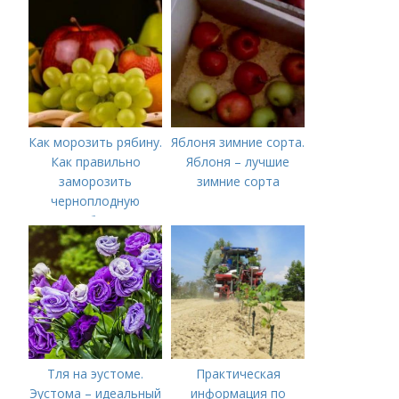
вздувшиеся банки?
Как морозить рябину.
Яблоня зимние сорта.
Как правильно
Яблоня – лучшие
заморозить
зимние сорта
черноплодную
рябину
Тля на эустоме.
Практическая
Эустома – идеальный
информация по