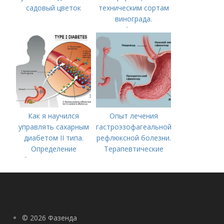
садовый цветок
техническим сортам
винограда.
Особенности
технических сортов
винограда
Как я научился
Опыт лечения
управлять сахарным
гастроэзофагеальной
диабетом II типа.
рефлюксной болезни.
Определение
Терапевтические
болезни. Причины
аспекты
заболевания
гастроэзофагеальной
рефлюксной болезни
© 2026 Фазенда