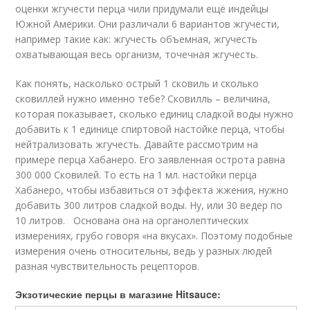
оценки жгучести перца чили придумали ещё индейцы
Южной Америки. Они различали 6 вариантов жгучести,
например такие как: жгучесть объемная, жгучесть
охватывающая весь организм, точечная жгучесть.
Как понять, насколько острый 1 сковиль и сколько
сковиллей нужно именно тебе? Сковилль – величина,
которая показывает, сколько единиц сладкой воды нужно
добавить к 1 единице спиртовой настойке перца, чтобы
нейтрализовать жгучесть. Давайте рассмотрим на
примере перца Хабанеро. Его заявленная острота равна
300 000 Сковилей. То есть на 1 мл. настойки перца
Хабанеро, чтобы избавиться от эффекта жжения, нужно
добавить 300 литров сладкой воды. Ну, или 30 ведер по
10 литров. Основана она на органолептических
измерениях, грубо говоря «на вкусах». Поэтому подобные
измерения очень относительны, ведь у разных людей
разная чувствительность рецепторов.
Экзотические перцы в магазине Hitsauce: