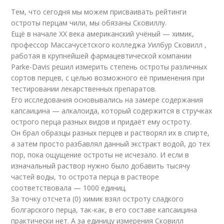
Тем, что сегодня мы можем присваивать рейтинги
остроты перцам чили, мы обязаны Сковиллу.
Ещё в начале XX века американский учёный — химик,
профессор Массачусетского колледжа Уилбур Сковилл ,
работая в крупнейшей фармацевтической компании
Parke-Davis решил измерить степень остроты различных
сортов перцев, с целью возможного её применения при
тестировании лекарственных препаратов.
Его исследования основывались на замере содержания
капсаицина — алкалоида, который содержится в стручках
острого перца разных видов и придаёт ему остроту.
Он брал образцы разных перцев и растворял их в спирте,
а затем просто разбавлял данный экстракт водой, до тех
пор, пока ощущение остроты не исчезало. И если в
изначальный раствор нужно было добавить тысячу
частей воды, то острота перца в растворе
соответствовала — 1000 единиц.
За точку отсчета (0) химик взял остроту сладкого
болгарского перца, так-как, в его составе капсаицина
практически нет. А за единицу измерения Сковилл