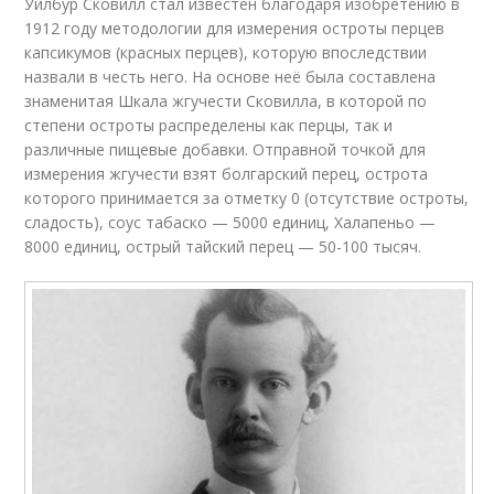
Уилбур Сковилл стал известен благодаря изобретению в
1912 году методологии для измерения остроты перцев
капсикумов (красных перцев), которую впоследствии
назвали в честь него. На основе неё была составлена
знаменитая Шкала жгучести Сковилла, в которой по
степени остроты распределены как перцы, так и
различные пищевые добавки. Отправной точкой для
измерения жгучести взят болгарский перец, острота
которого принимается за отметку 0 (отсутствие остроты,
сладость), соус табаско — 5000 единиц, Халапеньо —
8000 единиц, острый тайский перец — 50-100 тысяч.