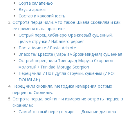
Сорта халапеньо
Вкус и аромат
Состав и калорийность
Острота перца чили. Что такое Шкала Сковилла и как
ее применять на практике
Острый перец Хабанеро Оранжевый сушенный,
целые стручки / Habanero pepper
Паста Ачиоте / Pasta Achiote
Эпасоте/ Epazote (Марь амброзиевидная) сушенная
Острый перец чили Тринидад Моруга Скорпион
молотый / Trinidad Moruga Scorpion
Перец чили 7 Пот Дугла стручки, сушеный (7 POT
DOUGLAH)
Перец чили сковилл. Методика измерения острых
перцев по Сковиллу.
Острота перца, рейтинг и измерение остроты перцев в
сковиллах
Самый острый перец в мире — Дыхание дьявола