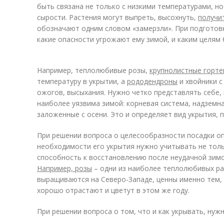
быть связана не только с низкими температурами, но
сырости. Растения могут выпреть, высохнуть,
получи
обозначают одним словом «замерзли». При подготовк
какие опасности угрожают ему зимой, и каким целям 
Например, теплолюбивые розы,
крупнолистные горте
температуру в укрытии, а
рододендроны
и хвойники 
ожогов, высыхания. Нужно четко представлять себе, 
наиболее уязвима зимой: корневая система, надземна
заложенные с осени. Это и определяет вид укрытия,
При решении вопроса о целесообразности посадки о
необходимости его укрытия нужно учитывать не толь
способность к восстановлению после неудачной зимо
Например, розы
– одни из наиболее теплолюбивых ра
выращиваются на Северо-Западе, ценны именно тем, 
хорошо отрастают и цветут в этом же году.
При решении вопроса о том, что и как укрывать, нуж