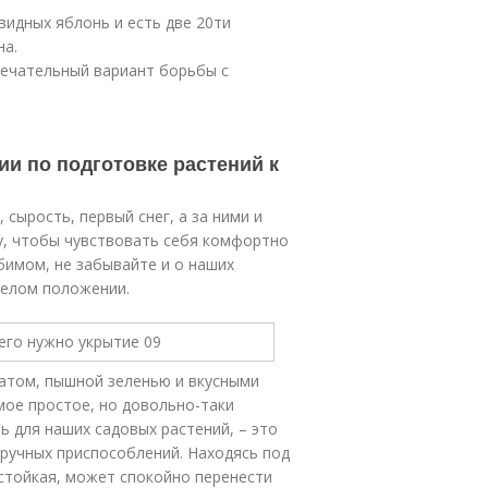
идных яблонь и есть две 20ти
на.
мечательный вариант борьбы с
ии по подготовке растений к
сырость, первый снег, а за ними и
у, чтобы чувствовать себя комфортно
бимом, не забывайте и о наших
желом положении.
атом, пышной зеленью и вкусными
мое простое, но довольно-таки
ь для наших садовых растений, – это
дручных приспособлений. Находясь под
стойкая, может спокойно перенести