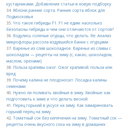
кустарниками. Добавление статьи в новую подборку
34.
Яблони ранние сорта. Ранние сорта яблок для
Подмосковья
35.
Что такое гибриды F1. F1 не едим: насколько
безопасны гибриды и чем они отличаются от сортов?
36.
Вздулись соленые огурцы, что делать. Re: Анализ
микрофлоры рассола вздувшейся банки с огурцами
37.
Варенье из слив шоколадное. Варенье из сливы с
шоколадом — рецепты на зиму (с, какао, шоколадом,
маслом, орехами)
38.
Польза крапивы ожог. Ожог крапивой: польза или
вред
39.
Почему калина не плодоносит. Посадка калины
семенами
40.
Нужно ли поливать хвойные в зиму. Хвойные: как
подготовить к зиме и что делать весной
41.
Перец горький в уксусе на зиму. Как замариновать
горький перец на зиму
42.
Томатный сок без кипячения на зиму. Томатный сок —
рецепты очень вкусного сока на зиму в домашних