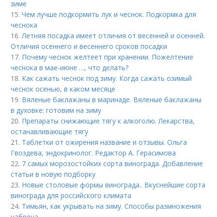
зиме
15.
Чем лучше подкормить лук и чеснок. Подкормка для
чеснока
16.
Летняя посадка имеет отличия от весенней и осенней.
Отличия осеннего и весеннего сроков посадки
17.
Почему чеснок желтеет при хранении. Пожелтение
чеснока в мае-июне …, что делать?
18.
Как сажать чеснок под зиму. Когда сажать озимый
чеснок осенью, в каком месяце
19.
Вяленые баклажаны в маринаде. Вяленые баклажаны
в духовке: готовим на зиму
20.
Препараты снижающие тягу к алкоголю. Лекарства,
останавливающие тягу
21.
Таблетки от ожирения название и отзывы. Ольга
Гвоздева, эндокринолог. Редактор А. Герасимова
22.
7 самых морозостойких сорта винограда. Добавление
статьи в новую подборку
23.
Новые столовые формы винограда.. Вкуснейшие сорта
винограда для российского климата
24.
Тимьян, как укрывать на зиму. Способы размножения
чабреца