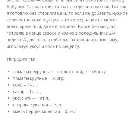
бабушек. Так же стоит сказать отдельно про сок. Так как
я готовлю без стерилизации, то если не добавить нужное
количество соли и уксуса – то консервация не может
долго храниться, даже в погребе. Вовсе без уксуса я
готовлю в конце сезона и храню в холодильнике 2-4
недели. А для того, чтоб томаты хранились всю зиму,
использую уксус и соль по рецепту.
Ингредиенты:
томаты некрупные – сколько войдет в банку;
томаты крупные – 700гр;
соль – 1ч.л.;
сахар – 1ст.л.;
уксус 9% — 1ст.л.;
паприка сушеная – 1ч.л.;
смесь перцев молотая – 0,5ч.л.