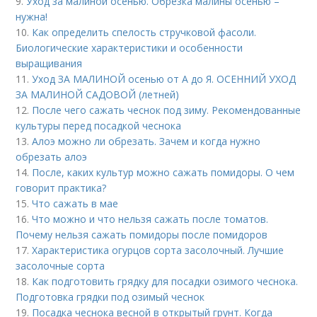
9.
Уход за малиной осенью. Обрезка малины осенью –
нужна!
10.
Как определить спелость стручковой фасоли.
Биологические характеристики и особенности
выращивания
11.
Уход ЗА МАЛИНОЙ осенью от А до Я. ОСЕННИЙ УХОД
ЗА МАЛИНОЙ САДОВОЙ (летней)
12.
После чего сажать чеснок под зиму. Рекомендованные
культуры перед посадкой чеснока
13.
Алоэ можно ли обрезать. Зачем и когда нужно
обрезать алоэ
14.
После, каких культур можно сажать помидоры. О чем
говорит практика?
15.
Что сажать в мае
16.
Что можно и что нельзя сажать после томатов.
Почему нельзя сажать помидоры после помидоров
17.
Характеристика огурцов сорта засолочный. Лучшие
засолочные сорта
18.
Как подготовить грядку для посадки озимого чеснока.
Подготовка грядки под озимый чеснок
19.
Посадка чеснока весной в открытый грунт. Когда