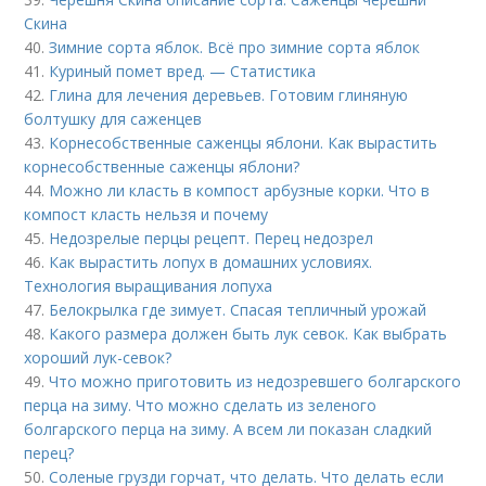
Скина
40.
Зимние сорта яблок. Всё про зимние сорта яблок
41.
Куриный помет вред. — Статистика
42.
Глина для лечения деревьев. Готовим глиняную
болтушку для саженцев
43.
Корнесобственные саженцы яблони. Как вырастить
корнесобственные саженцы яблони?
44.
Можно ли класть в компост арбузные корки. Что в
компост класть нельзя и почему
45.
Недозрелые перцы рецепт. Перец недозрел
46.
Как вырастить лопух в домашних условиях.
Технология выращивания лопуха
47.
Белокрылка где зимует. Спасая тепличный урожай
48.
Какого размера должен быть лук севок. Как выбрать
хороший лук-севок?
49.
Что можно приготовить из недозревшего болгарского
перца на зиму. Что можно сделать из зеленого
болгарского перца на зиму. А всем ли показан сладкий
перец?
50.
Соленые грузди горчат, что делать. Что делать если