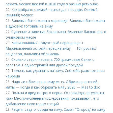
сажать чеснок весной в 2020 году в разных регионах
20.
Как выбрать озимый чеснок для посадки. Озимый
(зимний) чеснок
21.
Вяленые баклажаны в маринаде. Вяленые баклажаны
в духовке: готовим на зиму
22.
Сушеные и вяленые баклажаны. Вяленые баклажаны в
оливковом масле
23.
Маринованный полуострый перец рецепт.
Маринованный острый перец на зиму — 10 простых
рецептов, пальчики оближешь
24.
Сколько стерилизовать 700 граммовые банки с
салатом. Над кастрюлей или другой посудой
25.
Тимьян, как укрывать на зиму. Способы размножения
чабреца
26.
Надо ли обрезать в зиму мяту. Обрезка растений
мяты — когда и как обрезать мяту 2020 — Mas to doc
27.
Польза и вред острого перца. Острая еда: аргументы
«за» Многочисленные исследования показывают, что
добавление некоторых специй
28.
Рецепт сада огорода на зиму. Салат "Огород" на зиму