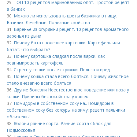
29.
ТОП 10 рецептов маринованных опят. Простой рецепт
в банках
30.
Можно ли использовать цветы базилика в пищу.
Базилик. Лечебные. Полезные свойства
31.
Варенье из огурдыни рецепт. 10 рецептов ароматного
варенья из дыни
32.
Почему батат полезнее картошки. Картофель или
батат: что выбрать?
33.
Почему картошка сладкая после варки. Как
реанимировать картофель
34.
Стресс у кошки после стрижки. Польза и вред
35.
Почему кошка стала всего бояться. Почему животное
стало внезапно всего бояться
36.
Другие болезни Неестественное поведение или поза у
кошки. Причины беспокойства у кошек
37.
Помидоры в собственном соку на.. Помидоры в
собственном соку без кожуры на зиму: рецепт пальчики
оближешь!
38.
Яблони ранние сорта. Ранние сорта яблок для
Подмосковья
39.
Черешня Скина описание сорта. Саженцы черешни