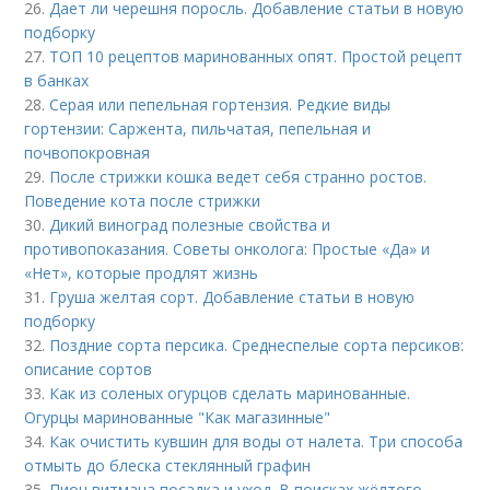
26.
Дает ли черешня поросль. Добавление статьи в новую
подборку
27.
ТОП 10 рецептов маринованных опят. Простой рецепт
в банках
28.
Серая или пепельная гортензия. Редкие виды
гортензии: Саржента, пильчатая, пепельная и
почвопокровная
29.
После стрижки кошка ведет себя странно ростов.
Поведение кота после стрижки
30.
Дикий виноград полезные свойства и
противопоказания. Советы онколога: Простые «Да» и
«Нет», которые продлят жизнь
31.
Груша желтая сорт. Добавление статьи в новую
подборку
32.
Поздние сорта персика. Среднеспелые сорта персиков:
описание сортов
33.
Как из соленых огурцов сделать маринованные.
Огурцы маринованные "Как магазинные"
34.
Как очистить кувшин для воды от налета. Три способа
отмыть до блеска стеклянный графин
35.
Пион витмана посадка и уход. В поисках жёлтого