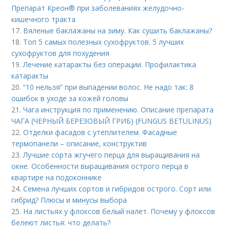
Препарат Креон® при заболеваниях желудочно-
кишечного тракта
17.
Вяленые баклажаны на зиму. Как сушить баклажаны?
18.
Топ 5 самых полезных сухофруктов. 5 лучших
сухофруктов для похудения
19.
Лечение катаракты без операции. Профилактика
катаракты
20.
“10 нельзя” при выпадении волос. Не надо так: 8
ошибок в уходе за кожей головы
21.
Чага инструкция по применению. Описание препарата
ЧАГА (ЧЕРНЫЙ БЕРЕЗОВЫЙ ГРИБ) (FUNGUS BETULINUS)
22.
Отделки фасадов с утеплителем. Фасадные
термопанели – описание, конструктив
23.
Лучшие сорта жгучего перца для выращивания на
окне. Особенности выращивания острого перца в
квартире на подоконнике
24.
Семена лучших сортов и гибридов острого. Сорт или
гибрид? Плюсы и минусы выбора
25.
На листьях у флоксов белый налет. Почему у флоксов
белеют листья: что делать?