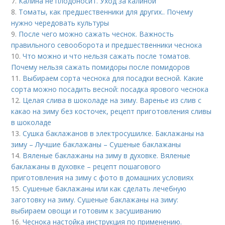
7.
Калина не плодоносит. Уход за калиной
8.
Томаты, как предшественники для других.. Почему
нужно чередовать культуры
9.
После чего можно сажать чеснок. Важность
правильного севооборота и предшественники чеснока
10.
Что можно и что нельзя сажать после томатов.
Почему нельзя сажать помидоры после помидоров
11.
Выбираем сорта чеснока для посадки весной. Какие
сорта можно посадить весной: посадка ярового чеснока
12.
Целая слива в шоколаде на зиму. Варенье из слив с
какао на зиму без косточек, рецепт приготовления сливы
в шоколаде
13.
Сушка баклажанов в электросушилке. Баклажаны на
зиму – Лучшие баклажаны – Сушеные баклажаны
14.
Вяленые баклажаны на зиму в духовке. Вяленые
баклажаны в духовке – рецепт пошагового
приготовления на зиму с фото в домашних условиях
15.
Сушеные баклажаны или как сделать лечебную
заготовку на зиму. Сушеные баклажаны на зиму:
выбираем овощи и готовим к засушиванию
16.
Чеснока настойка инструкция по применению.