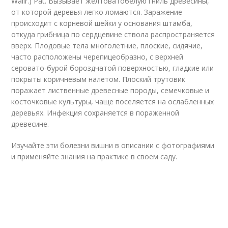
Wallr.) Pat. Вызывает желтоватобелую гниль древесины,
от которой деревья легко ломаются. Заражение
происходит с корневой шейки у основания штамба,
откуда грибница по сердцевине ствола распространяется
вверх. Плодовые тела многолетние, плоские, сидячие,
часто расположены черепицеобразно, с верхней
серовато-бурой бороздчатой поверхностью, гладкие или
покрыты коричневым налетом. Плоский трутовик
поражает лиственные древесные породы, семечковые и
косточковые культуры, чаще поселяется на ослабленных
деревьях. Инфекция сохраняется в пораженной
древесине.
Изучайте эти болезни вишни в описании с фотографиями
и применяйте знания на практике в своем саду.