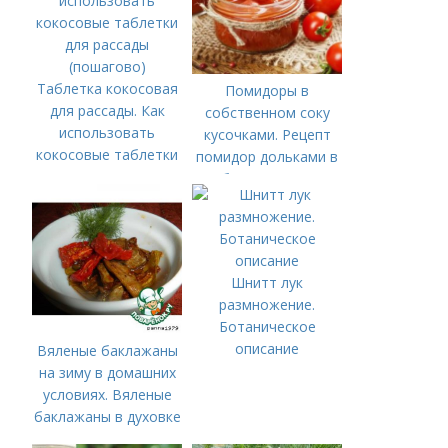
Таблетка кокосовая
Помидоры в
для рассады. Как
собственном соку
использовать
кусочками. Рецепт
кокосовые таблетки
помидор дольками в
для рассады
собственном соку
(пошагово)
Шнитт лук
размножение.
Ботаническое
описание
Вяленые баклажаны
на зиму в домашних
условиях. Вяленые
баклажаны в духовке
– рецепт пошагового