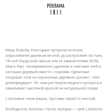
Меры борьбы. Ежегодные профилактические
опрыскивания деревьев весной, до распускания листьев,
1%-ной бордоской смесью или ее заменителями (ХОМ,
Абига-Пик). Своевременное удаление и сжигание пней и
засохших деревьев вместе с корнями. Единичные
плодовые тела на пораженных деревьях срезают, спил
дезинфицируют 1% -ным раствором медного купороса и
замазывают масляной краской на натуральной олифе.
Стволовые гнили вишни, трутовик сернисто-желтый.
Возбудитель болезни ствола черешни — гриб Laetiporus