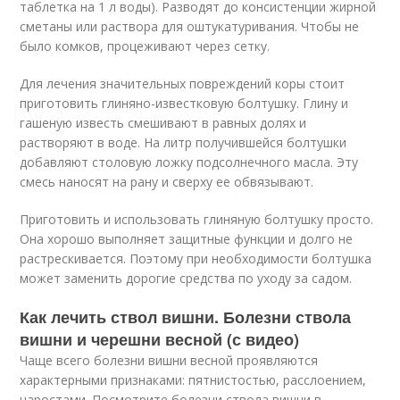
таблетка на 1 л воды). Разводят до консистенции жирной
сметаны или раствора для оштукатуривания. Чтобы не
было комков, процеживают через сетку.
Для лечения значительных повреждений коры стоит
приготовить глиняно-известковую болтушку. Глину и
гашеную известь смешивают в равных долях и
растворяют в воде. На литр получившейся болтушки
добавляют столовую ложку подсолнечного масла. Эту
смесь наносят на рану и сверху ее обвязывают.
Приготовить и использовать глиняную болтушку просто.
Она хорошо выполняет защитные функции и долго не
растрескивается. Поэтому при необходимости болтушка
может заменить дорогие средства по уходу за садом.
Как лечить ствол вишни. Болезни ствола
вишни и черешни весной (с видео)
Чаще всего болезни вишни весной проявляются
характерными признаками: пятнистостью, расслоением,
наростами. Посмотрите болезни ствола вишни в