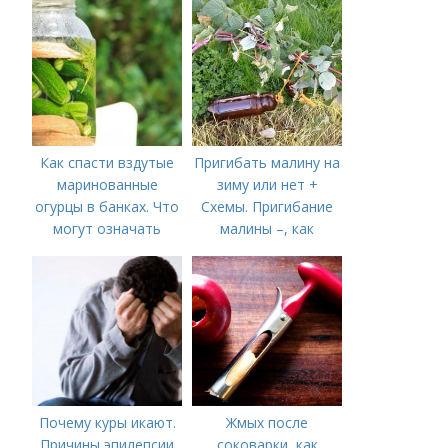
приготовления на
зиму с фото в
домашних условиях
Как спасти вздутые
Пригибать малину на
маринованные
зиму или нет +
огурцы в банках. Что
Схемы. Пригибание
могут означать
малины –, как
помутневшие и
правильно сделать и
вздувшиеся банки?
когда
Почему куры икают.
Жмых после
Причины эпилепсии
соковарки, как