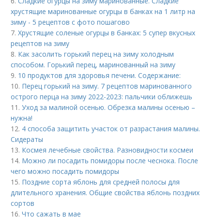
6.
Сладкие огурцы на зиму маринованные. Сладкие
хрустящие маринованные огурцы в банках на 1 литр на
зиму - 5 рецептов с фото пошагово
7.
Хрустящие соленые огурцы в банках: 5 супер вкусных
рецептов на зиму
8.
Как засолить горький перец на зиму холодным
способом. Горький перец, маринованный на зиму
9.
10 продуктов для здоровья печени. Содержание:
10.
Перец горький на зиму. 7 рецептов маринованного
острого перца на зиму 2022-2023: пальчики оближешь
11.
Уход за малиной осенью. Обрезка малины осенью –
нужна!
12.
4 способа защитить участок от разрастания малины.
Сидераты
13.
Космея лечебные свойства. Разновидности космеи
14.
Можно ли посадить помидоры после чеснока. После
чего можно посадить помидоры
15.
Поздние сорта яблонь для средней полосы для
длительного хранения. Общие свойства яблонь поздних
сортов
16.
Что сажать в мае