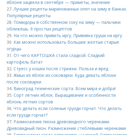
яблоня зацвела в сентябре — приметы, значение
27.
Лучшие рецепты маринованных опят на зиму в банках.
Популярные рецепты
28.
Помидоры в собственном соку на зиму — пальчики
оближешь. 6 простых рецептов
29.
На что можно привить иргу. Прививка груши на иргу
30.
Как можно использовать большие желтые старые
огурцы.
31.
От чего КАРТОШКА стала сладкой. Сладкий
картофель батат
32.
Стресс у кошки после стрижки. Польза и вред
33.
Жмых из яблок из соковарки. Куда девать яблоки
после соковарки
34.
Виноград технические сорта. Всем мира и добра!
35.
Сорт летних яблок. Выращивание и особенности
яблонь летних сортов
36.
Что делать если соленые грузди горчат. Что делать
если грузди горчат?
37.
Размножение пиона древовидного черенками.
Древовидный пион. Размножение стеблевыми черенками
38.
Гиппеаструм когда отправлять на покой. Гиппеаструм: