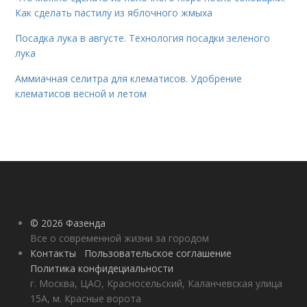
Как сделать пастилу из яблочного жмыха
Посадка лука в августе. Технология посадки зеленого
лука
Аммиачная селитра для клематисов. Удобрение
клематисов весной и летом
© 2026 Фазенда
Все о современной жизни за городом
Контакты
Пользовательское соглашение
Политика конфидециальности
г. Москва, ЦАО, Красносельский, Каланчевская улица
15А, м. Красные ворота