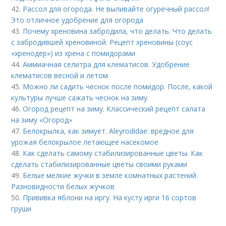
42.
Рассол для огорода. Не выливайте огуречный рассол!
Это отличное удобрение для огорода
43.
Почему хреновина забродила, что делать. Что делать
с забродившей хреновиной. Рецепт хреновины (соус
«хренодер») из хрена с помидорами
44.
Аммиачная селитра для клематисов. Удобрение
клематисов весной и летом
45.
Можно ли садить чеснок после помидор. После, какой
культуры лучше сажать чеснок на зиму
46.
Огород рецепт на зиму. Классический рецепт салата
на зиму «Огород»
47.
Белокрылка, как зимует. Aleyrodidae: вредное для
урожая белокрылое летающее насекомое
48.
Как сделать самому стабилизированные цветы. Как
сделать стабилизированные цветы своими руками
49.
Белые мелкие жучки в земле комнатных растений.
Разновидности белых жучков
50.
Прививка яблони на иргу. На кусту ирги 16 сортов
груши