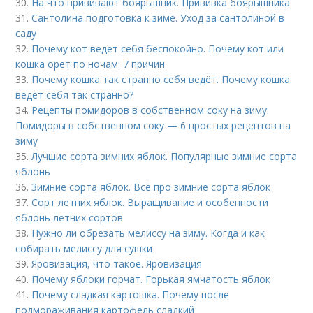
30.
На что прививают боярышник. Прививка боярышника
31.
Сантолина подготовка к зиме. Уход за сантолиной в
саду
32.
Почему кот ведет себя беспокойно. Почему кот или
кошка орет по ночам: 7 причин
33.
Почему кошка так странно себя ведёт. Почему кошка
ведет себя так странно?
34.
Рецепты помидоров в собственном соку на зиму.
Помидоры в собственном соку — 6 простых рецептов на
зиму
35.
Лучшие сорта зимних яблок. Популярные зимние сорта
яблонь
36.
Зимние сорта яблок. Всё про зимние сорта яблок
37.
Сорт летних яблок. Выращивание и особенности
яблонь летних сортов
38.
Нужно ли обрезать мелиссу на зиму. Когда и как
собирать мелиссу для сушки
39.
Яровизация, что такое. Яровизация
40.
Почему яблоки горчат. Горькая ямчатость яблок
41.
Почему сладкая картошка. Почему после
подмораживания картофель сладкий