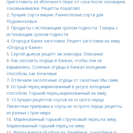
приготовить из яблочного пюре от сока после соковарки,
соковыжималки. Рецепты пошагово
2.
Лучшие сорта вишни. Раннеспелые сорта для
Подомосковья
3.
Продукты с истекающим сроком годности. Товары с
истекающим сроком годности
4.
Огород в банке заготовки. Рецепт заготовки на зиму
«Огород в банке»
5.
Сергей дьяков рецепт эм эликсира. Описание
6.
Как засолить огурцы в банках, чтобы они не
взрывались. Соленые огурцы в банках холодным
способом, как бочковые
7.
Отличаем засолочные огурцы от салатных Мы сами.
8.
Острый перец маринованный в уксусе холодным
способом. Горький перец маринованный на зиму
9.
13 лучших рецептов соусов из острого перца.
Пикантные приправы и соусы из острого перца: рецепты
из разных стран мира
10.
Маринованный горький стручковый перец на зиму.
Маринованный горький перец на зиму
11.
Флора Амурской области. Лечебные, съедобные и