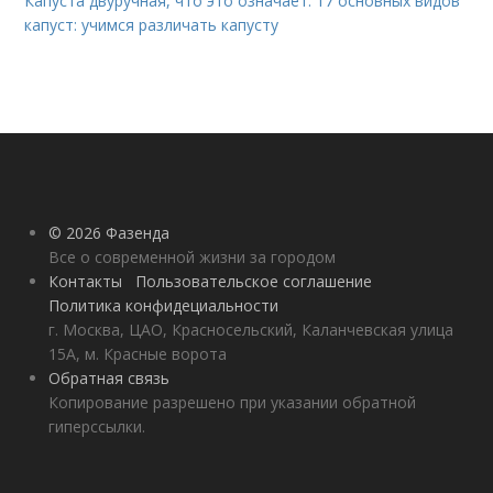
Капуста двуручная, что это означает. 17 основных видов
капуст: учимся различать капусту
© 2026 Фазенда
Все о современной жизни за городом
Контакты
Пользовательское соглашение
Политика конфидециальности
г. Москва, ЦАО, Красносельский, Каланчевская улица
15А, м. Красные ворота
Обратная связь
Копирование разрешено при указании обратной
гиперссылки.