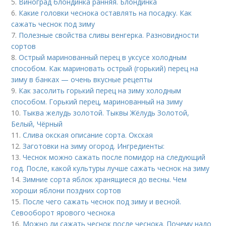
5.
Виноград блондинка ранняя. Блондинка
6.
Какие головки чеснока оставлять на посадку. Как
сажать чеснок под зиму
7.
Полезные свойства сливы венгерка. Разновидности
сортов
8.
Острый маринованный перец в уксусе холодным
способом. Как мариновать острый (горький) перец на
зиму в банках — очень вкусные рецепты
9.
Как засолить горький перец на зиму холодным
способом. Горький перец, маринованный на зиму
10.
Тыква желудь золотой. Тыквы Жёлудь Золотой,
Белый, Чёрный
11.
Слива окская описание сорта. Окская
12.
Заготовки на зиму огород. Ингредиенты:
13.
Чеснок можно сажать после помидор на следующий
год. После, какой культуры лучше сажать чеснок на зиму
14.
Зимние сорта яблок хранящиеся до весны. Чем
хороши яблони поздних сортов
15.
После чего сажать чеснок под зиму и весной.
Севооборот ярового чеснока
16.
Можно ли сажать чеснок после чеснока. Почему надо