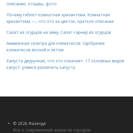
описание, отзывы, фото
Почему гибнет комнатная хризантема. Комнатная
хризантема —, что это за цветок, краткое описание
Салат из огурцов на зиму. Салат-гарнир из огурцов
Аммиачная селитра для клематисов. Удобрение
клематисов весной и летом
Капуста двуручная, что это означает. 17 основных видов
капуст: учимся различать капусту
© 2026 Фазенда
Все о современной жизни за городом