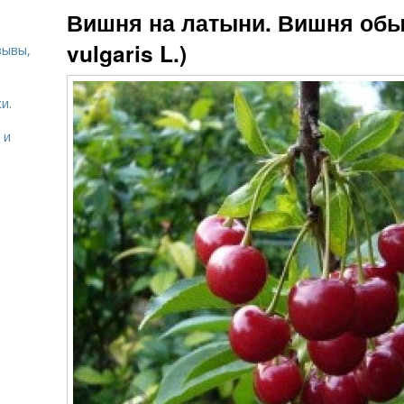
Вишня на латыни. Вишня обы
vulgaris L.)
зывы,
и.
 и