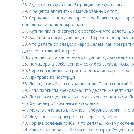
28.
Где хранить физалис. Выращивание физалиса
29.
4 рецепта аппетитных маринованных опят
30.
Серая или пепельная гортензия. Редкие виды горт
пепельная и почвопокровная
31.
Купила лилии в августе с ростками, что делать. 
32.
Варенье из огурдыни рецепт. 10 рецептов аромат
33.
Что делать со сладким картофелем. Как преврати
духовке, в тающий во рту
34.
Лучшие сорта засолочных огурцов. Добавление ст
35.
Помидоры в собственном соку без сахара. Пошаго
36.
Черешня юбилейная ростка описание сорта. Чере
37.
Приправа из настурции.
38.
Перец птичий глаз выращивание. Перец горький (ост
39.
Если прокисла хреновина, что делать. Рецепт кла
40.
После помидор можно сажать чеснок под зиму. По
чтобы он вырос крупным и здоровым
41.
Можно ли класть в компост арбузные корки. Что в
42.
Недозрелые перцы рецепт. Перец недозрел
43.
Горчат соленые грибы, что делать. Почему солены
44.
Как использовать яблоки из соковарки. Рецепт пр