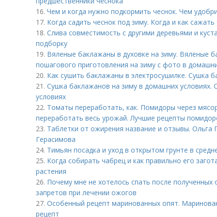
предшественники чеснока
16.
Чем и когда нужно подкормить чеснок. Чем удобр
17.
Когда садить чеснок под зиму. Когда и как сажать
18.
Слива совместимость с другими деревьями и куст
подборку
19.
Вяленые баклажаны в духовке на зиму. Вяленые б
пошагового приготовления на зиму с фото в домашни
20.
Как сушить баклажаны в электросушилке. Сушка б
21.
Сушка баклажанов на зиму в домашних условиях.
условиях
22.
Томаты переработать, как. Помидоры через мясор
переработать весь урожай. Лучшие рецепты помидоро
23.
Таблетки от ожирения название и отзывы. Ольга Г
Герасимова
24.
Тимьян посадка и уход в открытом грунте в средн
25.
Когда собирать чабрец и как правильно его загот
растения
26.
Почему мне не хотелось спать после полученных 
запретов при лечении ожогов
27.
Особенный рецепт маринованных опят. Маринован
рецепт