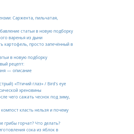
ензии: Саржента, пильчатая,
Добавление статьи в новую подборку
ного варенья из дыни
ть картофель, просто запечённый в
атьи в новую подборку
вый рецепт:
шня — описание
рый) «Птичий глаз» / Bird's eye
ссической хреновины
сле чего сажать чеснок под зиму,
 компост класть нельзя и почему
е грибы горчат? Что делать?
иготовления сока из яблок в