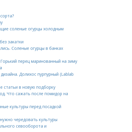
 сорта?
му
тящие соленые огурцы холодным
без закатки
ались. Соленые огурцы в банках
 Горький перец маринованный на зиму
а
дизайна. Долихос пурпурный (Lablab
е статьи в новую подборку
од. Что сажать после помидор на
нные культуры перед посадкой
у нужно чередовать культуры
ильного севооборота и