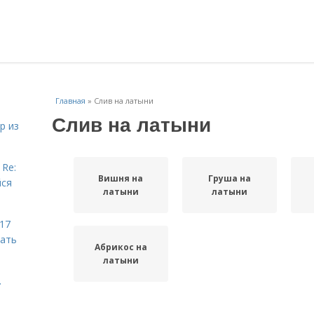
Главная
»
Слив на латыни
Слив на латыни
р из
 Re:
Вишня на
Груша на
йся
латыни
латыни
 17
чать
Абрикос на
латыни
.