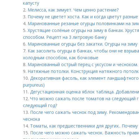
капусту
2.
Мелисса, как зимует. Чем ценно растение?
3.
Почему не цветет хоста. Как и когда цветут разные
4.
Маринованные резаные огурцы половинками на зи
5.
Хрустящие солёные огурцы на зиму в банках. Хрус
способом. Рецепт на 3 литровую банку
6.
Маринованные огурцы без закатки. Огурцы на зиму 
7.
Как засолить огурцы в банках, чтобы они не взрыв
холодным способом, как бочковые
8.
Маринованный острый перец с уксусом и чесноком.
9.
Натяжные потолки. Конструкция натяжного потолк
10.
Декоративная фасоль, как элемент ландшафтного 
purpureus)
11.
Дегустационная оценка яблок таблица. Добавлени
12.
Что можно сажать после томатов на следующий г
следующий год?
13.
После чего сажать чеснок под зиму. Рекомендова
чеснока
14.
Томаты, как предшественники для других.. Почем
15.
После чего можно сажать чеснок. Важность прав