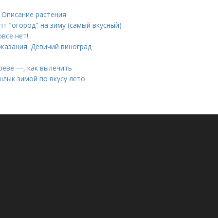
 Описание растения
пт "огород" на зиму (самый вкусный)
все нет!
казания. Девичий виноград
реве —, как вылечить
лык зимой по вкусу лето