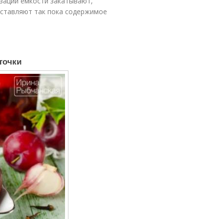
зации емкости закатывают,
оставляют так пока содержимое
точки