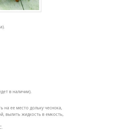
а).
удет в наличии).
ь на ее место дольку чеснока,
й, вылить жидкость в емкость,
С.