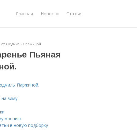
Главная
Новости
Статьи
а от Людмилы Паржиной.
аренье Пьяная
ной.
Людмилы Паржиной.
 на зиму
ки
му мнению
татьи в новую подборку