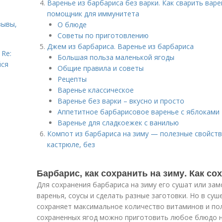
Варенье из барбариса без варки. Как сварить вар
помощник для иммунитета
зывы,
О блюде
Советы по приготовлению
Джем из барбариса. Варенье из барбариса
 Re:
Большая польза маленькой ягоды
йся
Общие правила и советы
Рецепты
Варенье классическое
Варенье без варки – вкусно и просто
Аппетитное барбарисовое варенье с яблоками
Варенье для сладкоежек с ванилью
Компот из барбариса на зиму — полезные свойств
кастрюле, без
Барбарис, как сохранить на зиму. Как со
Для сохранения барбариса на зиму его сушат или з
варенья, соусы и сделать разные заготовки. Но в су
сохраняет максимальное количество витаминов и пол
сохраненных ягод можно приготовить любое блюдо н