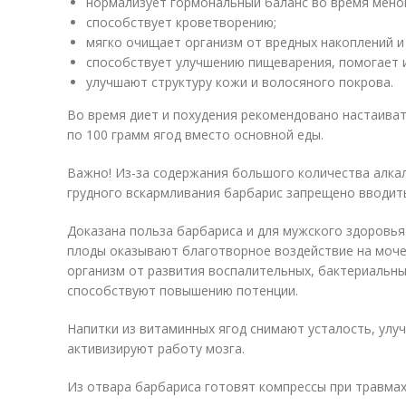
нормализует гормональный баланс во время мено
способствует кроветворению;
мягко очищает организм от вредных накоплений и
способствует улучшению пищеварения, помогает и
улучшают структуру кожи и волосяного покрова.
Во время диет и похудения рекомендовано настаиват
по 100 грамм ягод вместо основной еды.
Важно! Из-за содержания большого количества алка
грудного вскармливания барбарис запрещено вводить
Доказана польза барбариса и для мужского здоровья
плоды оказывают благотворное воздействие на моч
организм от развития воспалительных, бактериальны
способствуют повышению потенции.
Напитки из витаминных ягод снимают усталость, ул
активизируют работу мозга.
Из отвара барбариса готовят компрессы при травмах