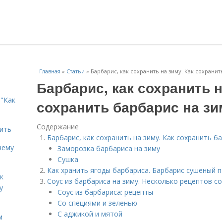
Главная
»
Статьи
»
Барбарис, как сохранить на зиму. Как сохранит
Барбарис, как сохранить н
"Как
сохранить барбарис на зи
Содержание
дить
Барбарис, как сохранить на зиму. Как сохранить б
чему
Заморозка барбариса на зиму
Сушка
Как хранить ягоды барбариса. Барбарис сушеный 
к
Соус из барбариса на зиму. Несколько рецептов с
у
Соус из барбариса: рецепты
Со специями и зеленью
С аджикой и мятой
м