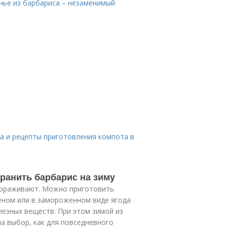
енье из барбариса – незаменимый
а и рецепты приготовления компота в
хранить барбарис на зиму
амораживают. Можно приготовить
шеном или в замороженном виде ягода
езных веществ. При этом зимой из
а выбор, как для повседневного