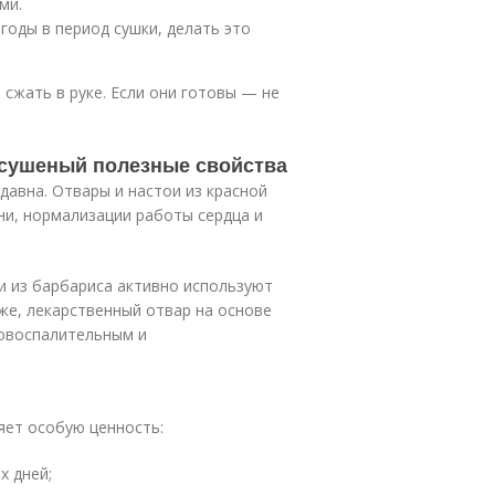
ми.
оды в период сушки, делать это
 сжать в руке. Если они готовы — не
 сушеный полезные свойства
давна. Отвары и настои из красной
ни, нормализации работы сердца и
 из барбариса активно используют
же, лекарственный отвар на основе
вовоспалительным и
яет особую ценность:
х дней;