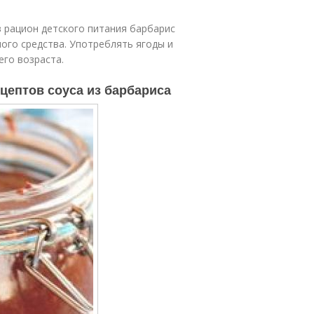
в рацион детского питания барбарис
ного средства. Употреблять ягоды и
его возраста.
ецептов соуса из барбариса