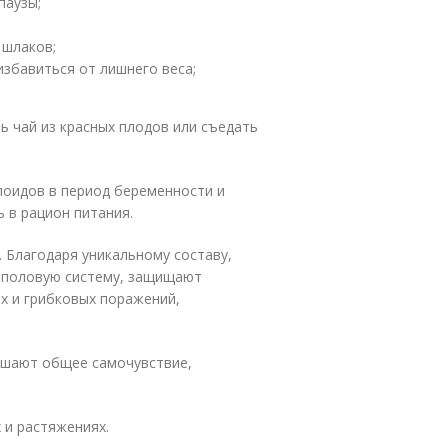
паузы;
 шлаков;
збавиться от лишнего веса;
ь чай из красных плодов или съедать
лоидов в период беременности и
 в рацион питания.
. Благодаря уникальному составу,
еполовую систему, защищают
х и грибковых поражений,
учшают общее самочувствие,
 и растяжениях.