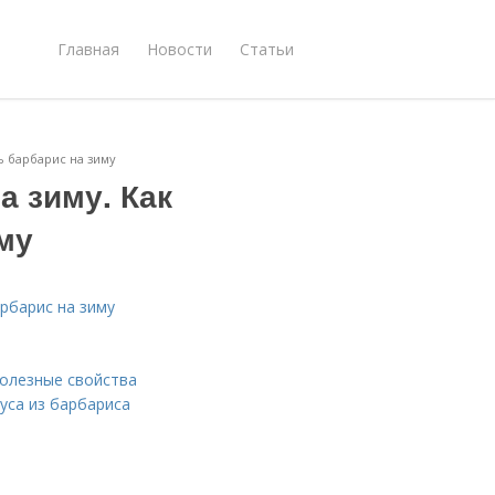
Главная
Новости
Статьи
ь барбарис на зиму
а зиму. Как
му
арбарис на зиму
полезные свойства
оуса из барбариса