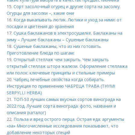
15.
Сорт засолочный огурец и другие сорта на засолку.
Огурцы для засолки –, какие они
16.
Когда выкапывать лютик. Лютики и уход за ними: от
посадки и цветения до хранения
17.
Сушка баклажанов в электросушилке. Баклажаны на
зиму – Лучшие баклажаны – Сушеные баклажаны
18.
Сушеные баклажаны, что из них готовить.
Приготовление блюда по шагам:
19.
Открытый стеллаж чем закрыть. Чем закрыть
открытый стеллаж штора жалюзи. Оформление стеллажа
или полок: ключевые принципы и стильные примеры
20.
Чабрец лечебные свойства когда собирать.
Инструкция по применению ЧАБРЕЦА ТРАВА (THYMI
SERPYLLI HERBA)
21.
ТОП-53 лучших самых вкусных сортов винограда на
2022 год. Лучшие сорта винограда: фото, названия и
описания (каталог)
22.
Польза и вред острого перца. Острая еда: аргументы
«за» Многочисленные исследования показывают, что
добавление некоторых специй