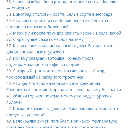
33.
Черешня юбилейная ростка описание сорта. Черешня
— описание
34.
Виноград столовый сорта. Белые сорта винограда
35.
Что приготовить из санберри рецепты. Рецепты
против различных заболеваний
36.
Можно ли после помидор сажать чеснок. После, какой
культуры лучше сажать чеснок на зиму
37.
Как исправить маринованные огурцы. Вторая жизнь
для маринованных огурчиков
38.
Почему сладкая картошка. Почему после
подмораживания картофель сладкий
39.
Сахарный тростник в россии где растет. Сахар,
производимый из сахарного тростника
40.
Что делать если начала закисать хреновина.
Хреновина из помидор, хрена и чеснока на зиму без варки
41.
Яблоки горькие почему. Почему не радует урожай
яблочек
42.
Когда обкапывать деревья. Как правильно окапывать
плодовые деревья?
43.
Белокрылка зимой погибает. При какой температуре
погибает белокрылка в теплице, как проморозить