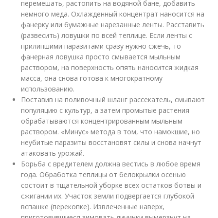
перемешать, растопить на водяной бане, добавить
немного меда. Охлажденный концентрат наносится на
фанерку или бумажные нарезанные ленты. Расставить
(развесить) ловушки по всей теплице. Если ленты с
прилипшими паразитами сразу нужно сжечь, то
фанерная ловушка просто смывается мыльным
раствором, на поверхность опять наносится жидкая
масса, она снова готова к многократному
использованию.
Поставив на поливочный шланг рассекатель, смывают
популяцию с культур, а затем промытые растения
обрабатываются концентрированным мыльным
раствором. «Минус» метода в том, что намокшие, но
неубитые паразиты восстановят силы и снова начнут
атаковать урожай.
Борьба с вредителем должна вестись в любое время
года. Обработка теплицы от белокрылки осенью
состоит в тщательной уборке всех остатков ботвы и
сжигании их. Участок земли подвергается глубокой
вспашке (перекопке). Извлеченные наверх,
приготовившиеся зимовать личинки вымерзнут на