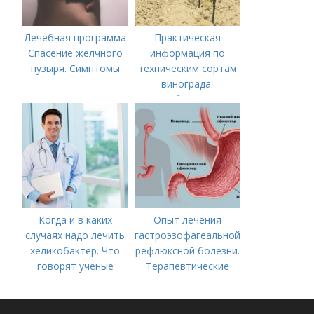
Лечебная программа
Практическая
Спасение желчного
информация по
пузыря. Симптомы
техническим сортам
винограда.
Особенности
технических сортов
винограда
Когда и в каких
Опыт лечения
случаях надо лечить
гастроэзофагеальной
хеликобактер. Что
рефлюксной болезни.
говорят ученые
Терапевтические
аспекты
гастроэзофагеальной
рефлюксной болезни