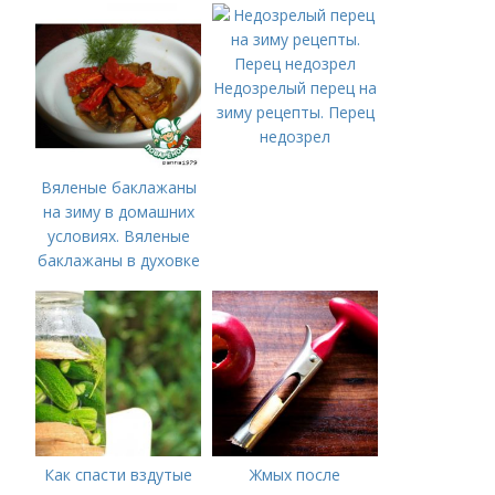
Недозрелый перец на
зиму рецепты. Перец
недозрел
Вяленые баклажаны
на зиму в домашних
условиях. Вяленые
баклажаны в духовке
– рецепт пошагового
приготовления на
зиму с фото в
домашних условиях
Как спасти вздутые
Жмых после