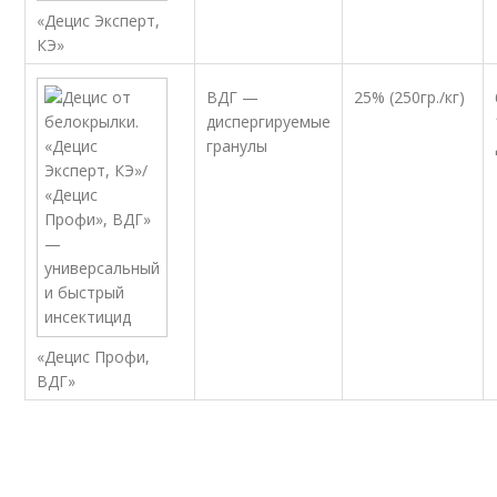
«Децис Эксперт,
КЭ»
ВДГ —
25% (250гр./кг)
диспергируемые
гранулы
«Децис Профи,
ВДГ»