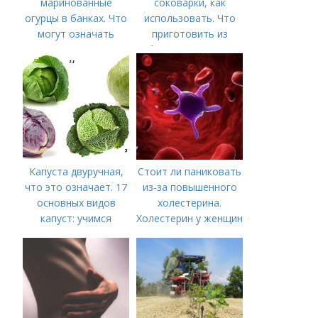
маринованные
соковарки, как
огурцы в банках. Что
использовать. Что
могут означать
приготовить из
помутневшие и
яблочного пюре от
вздувшиеся банки?
сока после
соковарки,
соковыжималки.
Рецепты пошагово
Капуста двуручная,
Стоит ли паниковать
что это означает. 17
из-за повышенного
основных видов
холестерина.
капуст: учимся
Холестерин у женщин
различать капусту