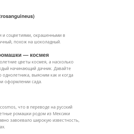
trosanguineus)
и и соцветиями, окрашенными в
ычный, похож на шоколадный.
 ромашки — космея
олетние цветы космея, а насколько
аждый начинающий дачник. Давайте
 однолетника, выясним как и когда
ри оформлении сада.
cosmos, что в переводе на русский
ветные ромашки родом из Мексики
авно завоевало широкую известность,
ах.