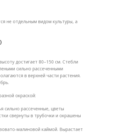
ся не отдельным видом культуры, а
)
высоту достигает 80–150 см. Стебли
леными сильно рассеченными
олагаются в верхней части растения.
брь.
разной окраской:
ья сильно рассеченные, цветы
стки свернуты в трубочки и окрашены
розовато-малиновой каймой. Вырастает