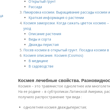
Открытый грунт
Рассада
Пикировка космеи. Выращивание рассады космеи и
ца
Краткая информация о растении
Космея заморозки. Когда сажать цветок космею –
уход
Описание растения
Виды и сорта
Дважды-перистая
Посев космеи в открытый грунт. Посадка космеи в
Космея описание. Космея (Cosmos)
В медицине
В садоводстве
Космея лечебные свойства. Разновиднос
Космея − это травянистое однолетнее или многолетн
На ее родине – в субтропиках Латинской Америки, ра
получило распространение три вида :
однолетняя космея дваждыперистая;