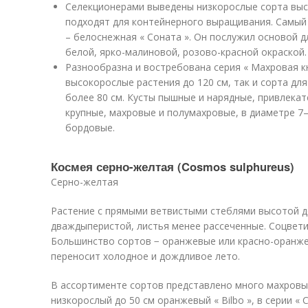
Селекционерами выведены низкорослые сорта высо
подходят для контейнерного выращивания. Самый
– белоснежная « Соната ». Он послужил основой д
белой, ярко-малиновой, розово-красной окраской.
Разнообразна и востребована серия « Махровая кн
высокорослые растения до 120 см, так и сорта д
более 80 см. Кусты пышные и нарядные, привлекат
крупные, махровые и полумахровые, в диаметре 7–
бордовые.
Космея серно-желтая (Cosmos sulphureus)
Серно-желтая
Растение с прямыми ветвистыми стеблями высотой до
дваждыперистой, листья менее рассеченные. Соцвети
Большинство сортов − оранжевые или красно-оранже
переносит холодное и дождливое лето.
В ассортименте сортов представлено много махровых
низкорослый до 50 см оранжевый « Bilbo », в серии « 