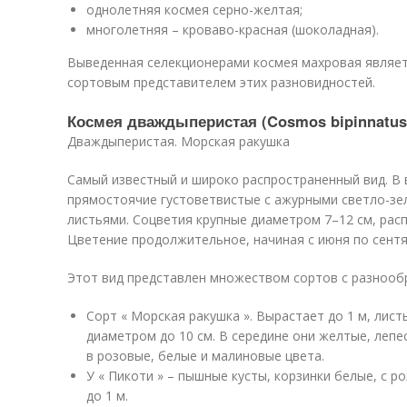
однолетняя космея серно-желтая;
многолетняя – кроваво-красная (шоколадная).
Выведенная селекционерами космея махровая являет
сортовым представителем этих разновидностей.
Космея дваждыперистая (Cosmos bipinnatus
Дваждыперистая. Морская ракушка
Самый известный и широко распространенный вид. В 
прямостоячие густоветвистые с ажурными светло-зе
листьями. Соцветия крупные диаметром 7–12 см, расп
Цветение продолжительное, начиная с июня по сентя
Этот вид представлен множеством сортов с разнооб
Сорт « Морская ракушка ». Вырастает до 1 м, лист
диаметром до 10 см. В середине они желтые, лепе
в розовые, белые и малиновые цвета.
У « Пикоти » – пышные кусты, корзинки белые, с 
до 1 м.