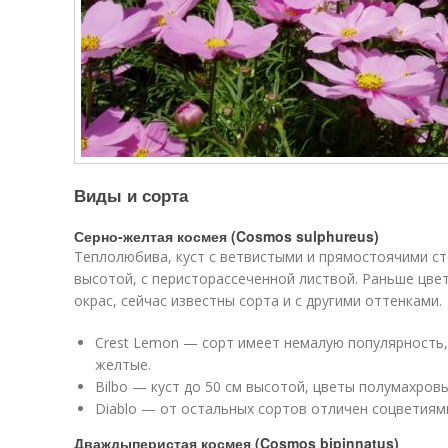
Виды и сорта
Серно-желтая космея (Cosmos sulphureus)
Теплолюбива, куст с ветвистыми и прямостоячими с
высотой, с перисторассеченной листвой. Раньше цв
окрас, сейчас известны сорта и с другими оттенками.
Crest Lemon — сорт имеет немалую популярность, 
желтые.
Bilbo — куст до 50 см высотой, цветы полумахро
Diablo — от остальных сортов отличен соцветиями
Дваждыперистая космея (Cosmos bipinnatus)