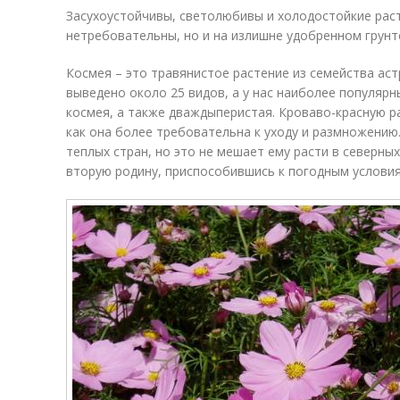
Засухоустойчивы, светолюбивы и холодостойкие раст
нетребовательны, но и на излишне удобренном грунт
Космея – это травянистое растение из семейства астр
выведено около 25 видов, а у нас наиболее популярны
космея, а также дваждыперистая. Кроваво-красную р
как она более требовательна к уходу и размножению.
теплых стран, но это не мешает ему расти в северных
вторую родину, приспособившись к погодным условия