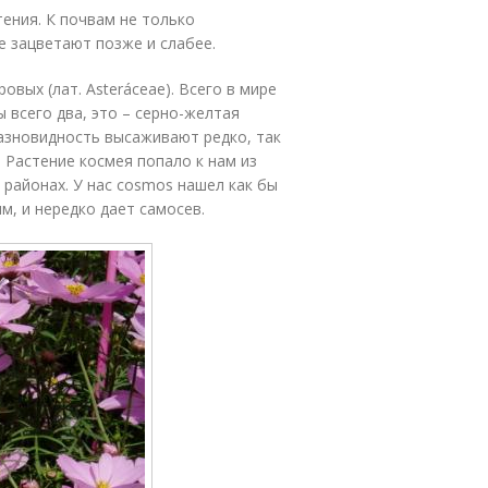
ения. К почвам не только
е зацветают позже и слабее.
овых (лат. Asteráceae). Всего в мире
 всего два, это – серно-желтая
азновидность высаживают редко, так
 Растение космея попало к нам из
 районах. У нас cosmos нашел как бы
м, и нередко дает самосев.