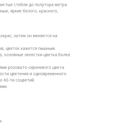
вистые стебли до полутора метра
ные, яркие белого, красного,
окрас, затем он меняется на
ов, цветок кажется пышным.
в, основные лепестки цветка более
ями розовато-сиреневого цвета.
ности цветения и одновременного
о 60-ти соцветий.
ами.
я.