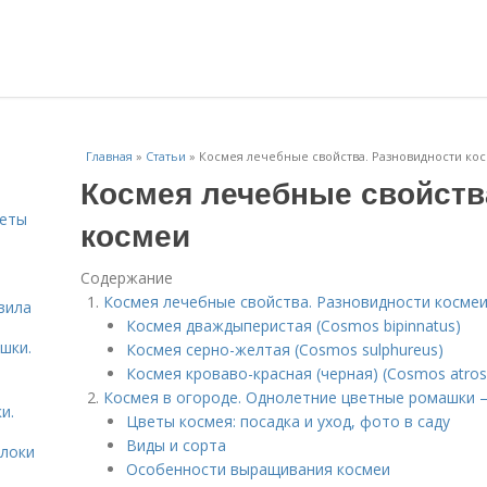
Главная
»
Статьи
»
Космея лечебные свойства. Разновидности ко
Космея лечебные свойств
веты
космеи
Содержание
ь
Космея лечебные свойства. Разновидности косме
вила
Космея дваждыперистая (Cosmos bipinnatus)
шки.
Космея серно-желтая (Cosmos sulphureus)
Космея кроваво-красная (черная) (Cosmos atros
Космея в огороде. Однолетние цветные ромашки 
и.
Цветы космея: посадка и уход, фото в саду
Виды и сорта
блоки
Особенности выращивания космеи