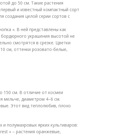
той до 50 см. Такие растения
 первый и известный компактный сорт
ля создания целой серии сортов с
опка ». В ней представлены как
ля бордюрного украшения высотой не
ельно смотрятся в срезке. Цветки
10 см, оттенки розовато-белые,
 150 см. В отличие от космеи
я мельче, диаметром 4–6 см.
вые. Этот вид теплолюбив, плохо
 и полумахровых ярких культиваров:
Crest » – растения оранжевые,