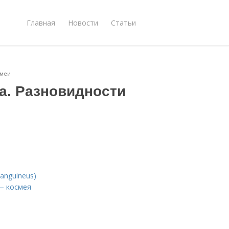
Главная
Новости
Статьи
смеи
а. Разновидности
и
anguineus)
— космея