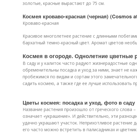
золотые, красные вырастают до 75 см.
Космея кроваво-красная (черная) (Cosmos a
Кроваво-красная
Красивое многолетнее растение с длинными побегам
бархатный темно-красный цвет. Аромат цветов необ
Космея в огороде. Однолетние цветные
В саду и у калиток часто радуют жизнерадостные одн
обременительны посадка и уход за ними, знает не к
пробежимся по видам и сортам этого замечательного
садить космею, а также где ее лучше использовать п
Цветы космея: посадка и уход, фото в саду
Название растения произошло от греческого слова – 
означает «украшение». И действительно, эти разноц
удачно украшают участок. Неприхотливое растение д
его часто можно встретить в палисадниках и цветник