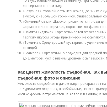
по вкусу напоминающим землянику. Пригодны плод
консервированном виде.
«Лазурная». Урожайность невысокая, до 1-2 кг с 
вкусом, с небольшой горчинкой. Универсальный со
«Огненный овал». Широко применяются плоды для 
Форма овально-округлая, окрас светло-фиолетовы
«Памяти Гидзюка». Сорт отличается от остальны
терпким вкусом. Ягоды практически не осыпаются.
«Томичка». Среднерослый кустарник, с удлиненны
кожицей.
«Волхова». Сорт отлично подходит для средней п
до 2 метров, куст с низким уровнем осыпаемости. 
Как цветет жимолость съедобная. Как в
съедобная: фото и описание
Жимолость съедобная в диком виде произрастает на 
на Курильских островах, в Забайкалье, на юге Примо
кислые формы встречаются на Алтае и в Саянах, в Ха