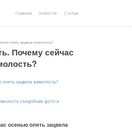
Главная
Новости
Статьи
енью опять зацвела жимолость?
ь. Почему сейчас
молость?
ю опять зацвела жимолость?
жимолость съедобная: фото и
ас осенью опять зацвела