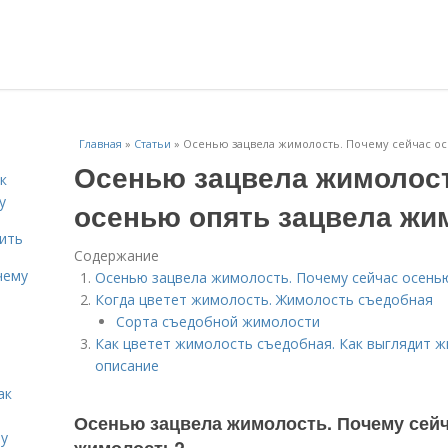
Главная
»
Статьи
»
Осенью зацвела жимолость. Почему сейчас ос
Осенью зацвела жимолост
к
у
осенью опять зацвела жи
дить
Содержание
чему
Осенью зацвела жимолость. Почему сейчас осень
Когда цветет жимолость. Жимолость съедобная
Сорта съедобной жимолости
Как цветет жимолость съедобная. Как выглядит 
описание
ак
Осенью зацвела жимолость. Почему сейч
ту