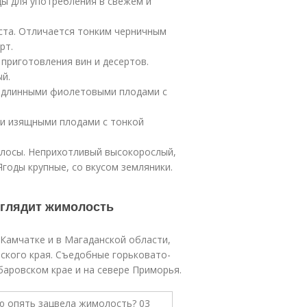
ы для употребления в свежем и
куста. Отличается тонким черничным
рт.
приготовления вин и десертов.
й.
х длинными фиолетовыми плодами с
ми изящными плодами с тонкой
олосы. Неприхотливый высокорослый,
Ягоды крупные, со вкусом земляники.
ыглядит жимолость
Камчатке и в Магаданской области,
рского края. Съедобные горьковато-
баровском крае и на севере Приморья.