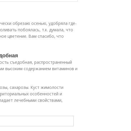
ически обрезаю осенью, удобряла где-
оливать побоялась, т.к. думала, что
ное цветение. Вам спасибо, что
едобная
ость съедобная, распространенный
ыми высоким содержанием витаминов и
озы, сахарозы. Куст жимолости
рриториальных особенностей и
бладает лечебными свойствами,