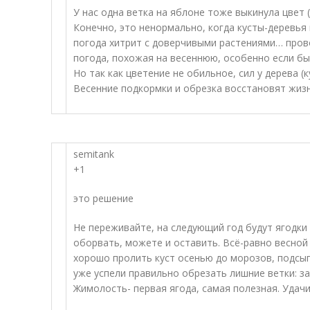
У нас одна ветка на яблоне тоже выкинула цвет (
Конечно, это ненормально, когда кусты-деревья 
погода хитрит с доверчивыми растениями… пров
погода, похожая на весеннюю, особенно если б
Но так как цветение не обильное, сил у дерева (
Весенние подкормки и обрезка восстановят жизн
semitank
+1
это решение
Не переживайте, на следующий год будут ягодки
оборвать, можете и оставить. Всё-равно весной 
хорошо пролить куст осенью до морозов, подсып
уже успели правильно обрезать лишние ветки: 
Жимолость- первая ягода, самая полезная. Удачи