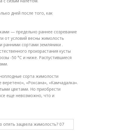
а с сизым налетом.
лько дней после того, как
ками — предельно раннее созревание
ти от условий весны жимолость
и ранними сортами земляники .
естественного произрастания кусты
озы -50 °С и ниже. Распустившиеся
ами.
пноплодные сорта жимолости
 веретено», «Роксана», «Камчадалка».
лтыми цветами. Но приобрести
все еще невозможно, что и