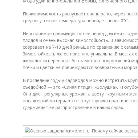
ягода удлиненно-овальной формы, сине-черного цвет
Почки жимолость распускает очень рано, через неско
среднесуточная температура перейдет через 0°С.
Неоспоримое преимущество ее перед другими ягодни
плодов и очень высокая зимостойкость. В зависимос
созревает на 7-10 дней раньше по сравнению с самым
Зимостойкость же ее поистине уникальна. В местах 
жимолости переносят без заметных повреждений мор
почки и цветки не повреждаются возвратными мороз
В последние годы у садоводов можно встретить кру
съедобной — это «Синяя птица», «Золушка», «Голубое
Они дают регулярные урожаи, а цветут крупными же
посадочный материал этого кустарника практически 
сдерживает ее распространение в наших садах.