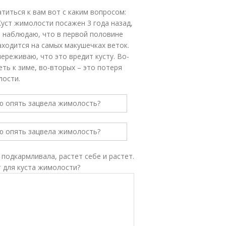
атиться к вам вот с каким вопросом:
уст жимолости посажен 3 года назад,
я наблюдаю, что в первой половине
аходится на самых макушечках веток.
переживаю, что это вредит кусту. Во-
еть к зиме, во-вторых – это потеря
лости.
 подкармливала, растет себе и растет.
т для куста жимолости?