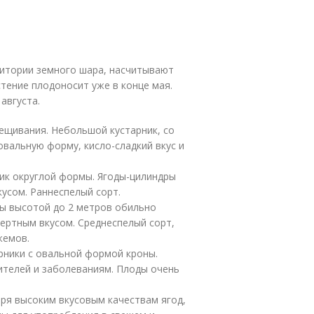
итории земного шара, насчитывают
стение плодоносит уже в конце мая.
августа.
рещивания. Небольшой кустарник, со
овальную форму, кисло-сладкий вкус и
ик округлой формы. Ягоды-цилиндры
кусом. Раннеспелый сорт.
ы высотой до 2 метров обильно
сертным вкусом. Среднеспелый сорт,
жемов.
арники с овальной формой кроны.
ителей и заболеваниям. Плоды очень
аря высоким вкусовым качествам ягод,