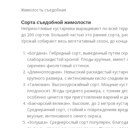
Жимолость съедобная
Сорта съедобной жимолости
Неприхотливые кустарники выращивают по всей терр
до 200 сортов. Большей частью это ранние сорта, ра
Урожай собирают весь вегетативный сезон, до конца 
«Богдана». Гибридный сорт, выведенный путем ск
слабораскидистой кроной. Плоды крупные, имеют 
сиренево-фиолетовый оттенок.
«Длинноплодная». Невысокий раскидистый кустарн
крупного размера, с интенсивным кисло-сладким в
«Талисман». Высокоурожайный сорт. Мощные куст
плодоносят. Ягоды среднего размера, с тонким де
особенно ценится при приготовлении варений и д
«Бакчарский великан». Высокие, до 2 метров куст
Среднеранний сорт, стойкий к повреждениям вред
вкусные, интенсивного синего окраса.
«Золушка». Среднерослый сорт популярен, благод