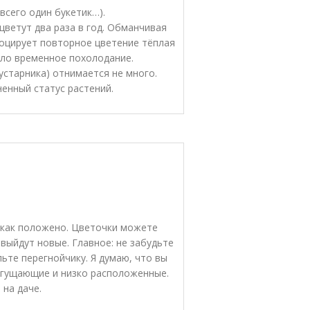
всего один букетик…).
цветут два раза в год. Обманчивая
оцирует повторное цветение тёплая
ыло временное похолодание.
кустарника) отнимается не много.
енный статус растений.
 как положено. Цветочки можете
выйдут новые. Главное: не забудьте
ьте перегнойчику. Я думаю, что вы
загущающие и низко расположенные.
 на даче.