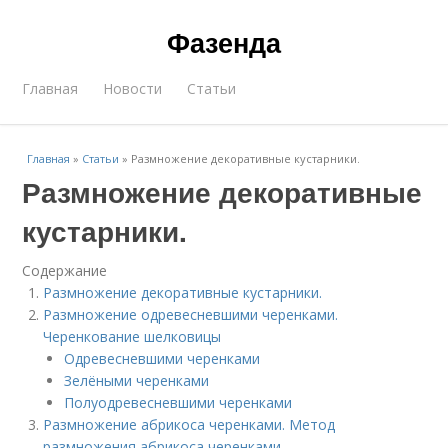
Фазенда
Главная
Новости
Статьи
Главная
»
Статьи
»
Размножение декоративные кустарники.
Размножение декоративные
кустарники.
Содержание
Размножение декоративные кустарники.
Размножение одревесневшими черенками.
Черенкование шелковицы
Одревесневшими черенками
Зелёными черенками
Полуодревесневшими черенками
Размножение абрикоса черенками. Метод
размножения абрикоса черенками