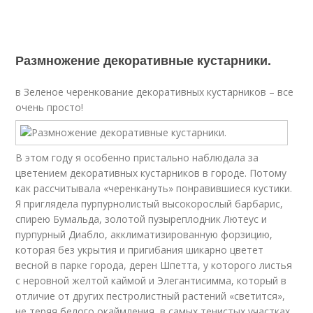
Размножение декоративные кустарники.
в Зеленое черенкование декоративных кустарников – все
очень просто!
В этом году я особенно пристально наблюдала за
цветением декоративных кустарников в городе. Потому
как рассчитывала «черенкануть» понравившиеся кустики.
Я приглядела пурпурнолистый высокорослый барбарис,
спирею Бумальда, золотой пузыреплодник Лютеус и
пурпурный Диабло, акклиматизированную форзицию,
которая без укрытия и пригибания шикарно цветет
весной в парке города, дерен Шпетта, у которого листья
с неровной желтой каймой и Элегантисимма, который в
отличие от других пестролистный растений «светится»,
не теряя белого окаймления, в самых тенистых участках