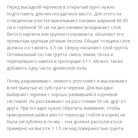
Перед высадкой черенков в открытый грунт нужно
подготовить для них посадочное место. Для этого на
отведённом участке выкапывают канавки шириной 80-85
см и глубиной 50 см. на дно канавки укладывают слой
битого кирпича или крупного керамзита, засыпают его
промытым крупным речным песком. Общая толщина слоя
должна составлять 4-5 см. Сверху насыпают слой грунта.
Оптимальный состав грунта: смесь земли, песка и
перепревшего навоза в пропорции 3:1:1. Можно также
добавить одну часть древесной золы.
Почву разравнивают, немного уплотняют и высаживают
в неё вынутые из субстрата черенки. Для высадки
выбирают черенки с хорошо развившейся корневой
системой. Их рассаживают на расстоянии 50 см. друг от
друга. При посадке нужно обратить внимание, чтобы
прикорневая шейка (место перехода стебля в корни) не
была заглублена в почву – она должна располагаться
примерно на высоте 1-1.5 см над поверхностью грунта.