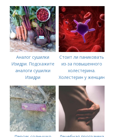
Аналог сушилки
Стоит ли паниковать
Изидри. Подскажите
из-за повышенного
аналоги сушилки
холестерина.
Изидри
Холестерин у женщин
Персик солнышко
Лечебная программа