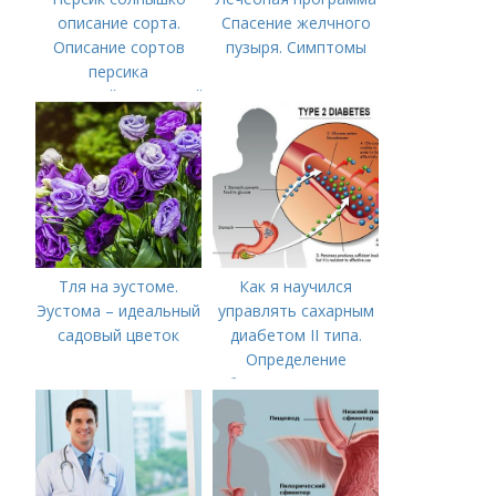
описание сорта.
Спасение желчного
Описание сортов
пузыря. Симптомы
персика
(советский,солнечный,
новость степи,
пушистый ранний)
Тля на эустоме.
Как я научился
Эустома – идеальный
управлять сахарным
садовый цветок
диабетом II типа.
Определение
болезни. Причины
заболевания