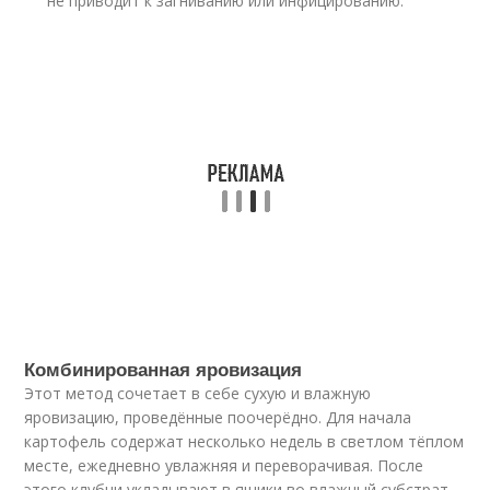
не приводит к загниванию или инфицированию.
Комбинированная яровизация
Этот метод сочетает в себе сухую и влажную
яровизацию, проведённые поочерёдно. Для начала
картофель содержат несколько недель в светлом тёплом
месте, ежедневно увлажняя и переворачивая. После
этого клубни укладывают в ящики во влажный субстрат.