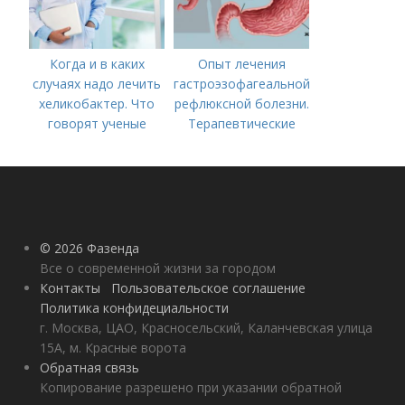
Когда и в каких
Опыт лечения
случаях надо лечить
гастроэзофагеальной
хеликобактер. Что
рефлюксной болезни.
говорят ученые
Терапевтические
аспекты
гастроэзофагеальной
рефлюксной болезни
© 2026 Фазенда
Все о современной жизни за городом
Контакты
Пользовательское соглашение
Политика конфидециальности
г. Москва, ЦАО, Красносельский, Каланчевская улица
15А, м. Красные ворота
Обратная связь
Копирование разрешено при указании обратной